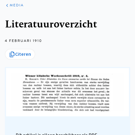
ARTIKELEN
VARIA
MEDIA
Kruimelpad
Literatuuroverzicht
4 FEBRUARI 1910
Citeren