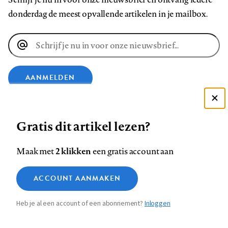
donderdag de meest opvallende artikelen in je mailbox.
E-
mailadres
AANMELDEN
Deze site gebruikt cookies
VOLG ONS OP
Gratis dit artikel lezen?
Zie onze cookie policy
ACCEPTEER AANBEVOLEN INSTELLINGEN
Volg
Volg
Volg
Volg
Volg
Volg
2 klikken
Maak met
een gratis account aan
ons
ons
ons
ons
ons
ons
Functionele cookies
op
op
op
op
op
op
Contact
Colofon
Disclaimer
Privacy
About us
ACCOUNT AANMAKEN
Medische vragen verdienen
Sluiten
Footer
Analytische cookies
Facebook
LinkedIn
Bluesky
Instagram
YouTube
Pinterest
betrouwbare antwoorden
Heb je al een account of een abonnement?
Inloggen
Marketing cookies
navigation
STEL ZE NU AAN ASK NTVG
Sla voorkeuren op