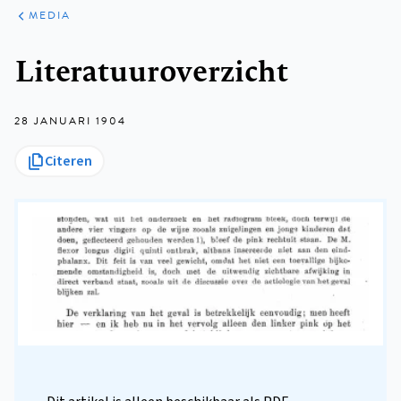
ARTIKELEN
VARIA
MEDIA
Kruimelpad
Literatuuroverzicht
28 JANUARI 1904
Citeren