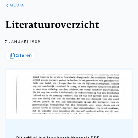
ARTIKELEN
VARIA
MEDIA
Kruimelpad
Literatuuroverzicht
7 JANUARI 1909
Citeren