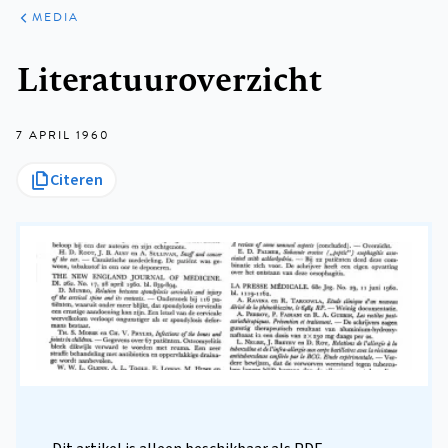
ARTIKELEN
VARIA
MEDIA
Kruimelpad
Literatuuroverzicht
7 APRIL 1960
Citeren