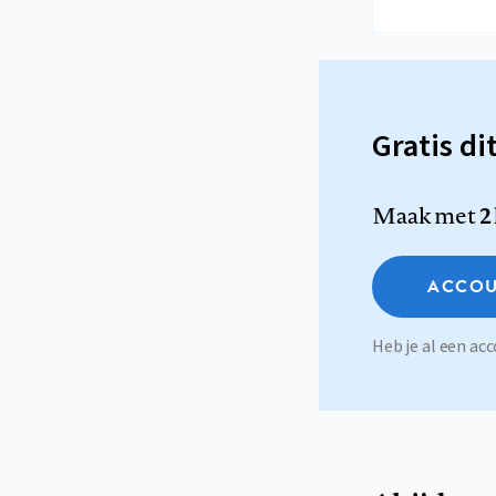
Gratis di
Maak met
2
ACCOU
Heb je al een a