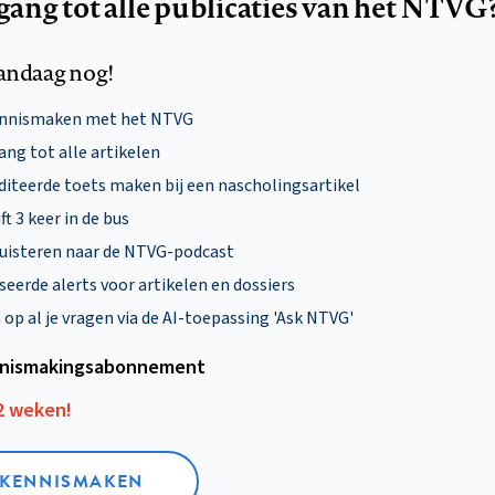
egang tot alle publicaties van het NTVG
andaag nog!
ennismaken met het NTVG
ng tot alle artikelen
diteerde toets maken bij een nascholingsartikel
ft 3 keer in de bus
uisteren naar de NTVG-podcast
eerde alerts voor artikelen en dossiers
p al je vragen via de AI-toepassing 'Ask NTVG'
nismakings­abonnement
12 weken!
L KENNISMAKEN