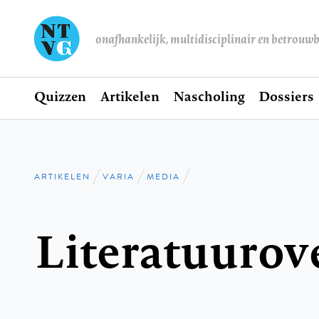
onafhankelijk, multidisciplinair en betrouw
Home
Quizzen
Artikelen
Nascholing
Dossiers
Hoofdnavigatie
ARTIKELEN
VARIA
MEDIA
Kruimelpad
Literatuurov