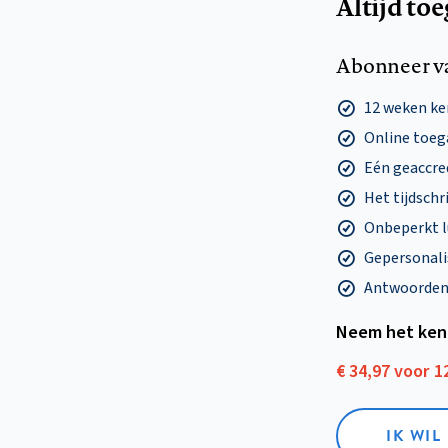
Altijd to
Abonneer v
12 weken k
Online toega
Eén geaccre
Het tijdschri
Onbeperkt l
Gepersonalis
Antwoorden o
Neem het ken
€ 34,97 voor 
IK WI