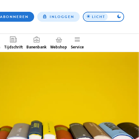
ABONNEREN
INLOGGEN
LICHT
Top
nav
ntair
s
Tijdschrift
Banenbank
Webshop
Service