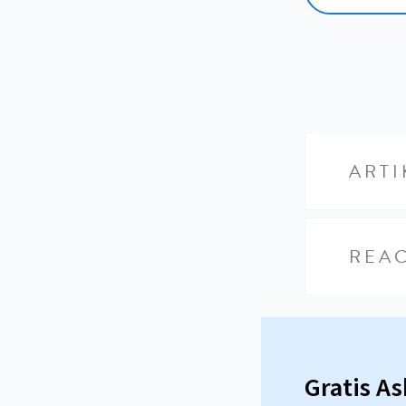
ARTI
REAC
Gratis A