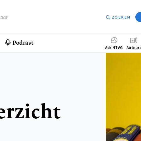
baar
ZOEKEN
Podcast
Compleme
Ask NTVG
Auteur
menu
erzicht