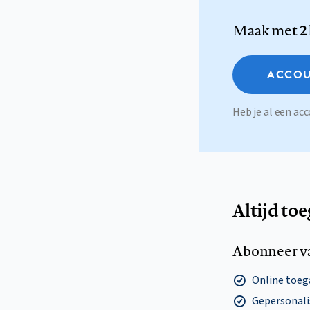
Maak met
2
ACCOU
Heb je al een a
Altijd to
Abonneer v
Online toega
Gepersonalis