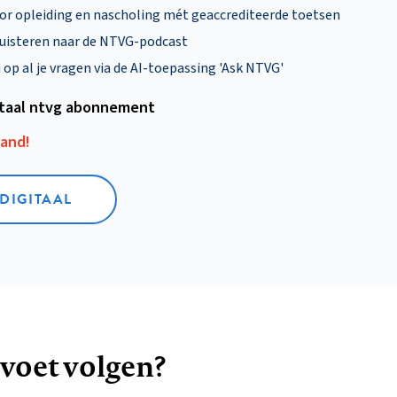
oor opleiding en nascholing mét geaccrediteerde toetsen
uisteren naar de NTVG-podcast
p al je vragen via de AI-toepassing 'Ask NTVG'
itaal ntvg abonnement
aand!
 DIGITAAL
 voet volgen?