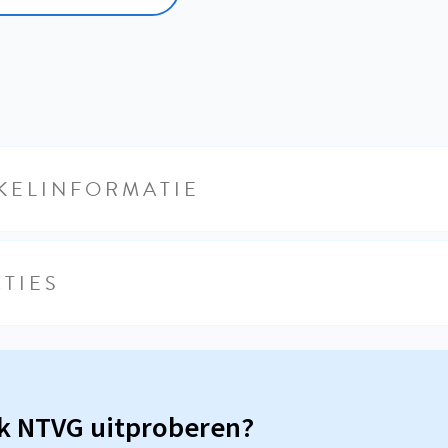
KELINFORMATIE
TIES
sk NTVG uitproberen?