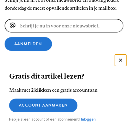
Schrijf je nu in voor onze nieuwsbrief en ontvang iedere
donderdag de meest opvallende artikelen in je mailbox.
E-
mailadres
AANMELDEN
VOLG ONS OP
Deze site gebruikt cookies
Gratis dit artikel lezen?
Zie onze cookie policy
Volg
Volg
Volg
Volg
Volg
Volg
ACCEPTEER AANBEVOLEN INSTELLINGEN
ons
ons
2 klikken
ons
ons
ons
ons
Maak met
een gratis account aan
op
op
op
op
op
op
Contact
Colofon
Disclaimer
Privacy
About us
Functionele cookies
Footer
ACCOUNT AANMAKEN
Facebook
LinkedIn
Bluesky
Instagram
YouTube
Pinterest
Medische vragen verdienen
Sluiten
Analytische cookies
betrouwbare antwoorden
navigation
Heb je al een account of een abonnement?
Inloggen
Marketing cookies
STEL ZE NU AAN ASK NTVG