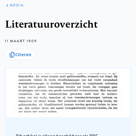
ARTIKELEN
VARIA
MEDIA
Kruimelpad
Literatuuroverzicht
11 MAART 1909
Citeren