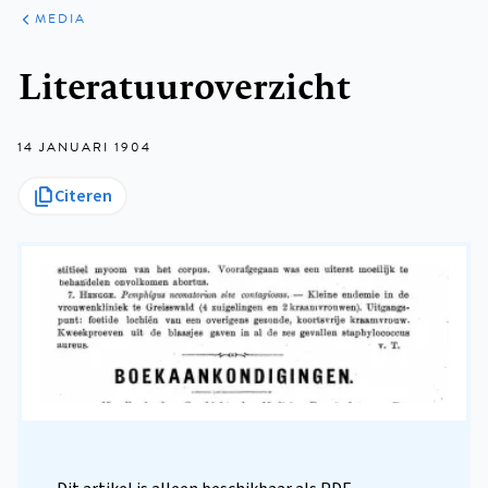
ARTIKELEN
VARIA
MEDIA
Kruimelpad
Literatuuroverzicht
14 JANUARI 1904
Citeren