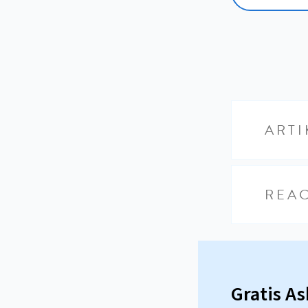
ARTI
REAC
Gratis A