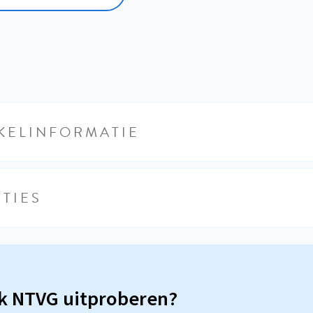
KELINFORMATIE
TIES
sk NTVG uitproberen?