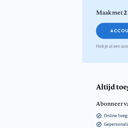
Maak met
2
ACCOU
Heb je al een a
Altijd to
Abonneer v
Online toega
Gepersonalis