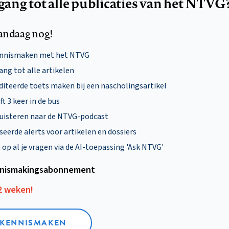
egang tot alle publicaties van het NTVG
andaag nog!
ennismaken met het NTVG
ng tot alle artikelen
diteerde toets maken bij een nascholingsartikel
ft 3 keer in de bus
uisteren naar de NTVG-podcast
eerde alerts voor artikelen en dossiers
p al je vragen via de AI-toepassing 'Ask NTVG'
nismakings­abonnement
12 weken!
L KENNISMAKEN