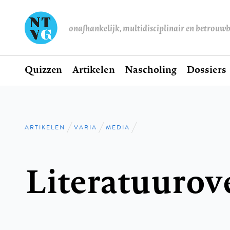
onafhankelijk, multidisciplinair en betrouw
Home
Quizzen
Artikelen
Nascholing
Dossiers
Hoofdnavigatie
ARTIKELEN
VARIA
MEDIA
Kruimelpad
Literatuurov