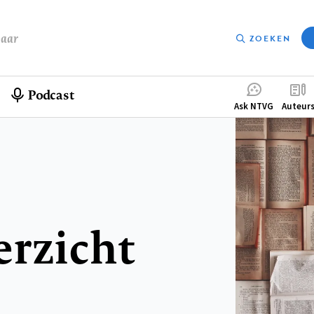
baar
ZOEKEN
Podcast
Compleme
Ask NTVG
Auteur
menu
erzicht