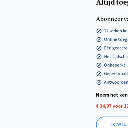
Altijd to
Abonneer v
12 weken k
Online toega
Eén geaccre
Het tijdschri
Onbeperkt l
Gepersonalis
Antwoorden o
Neem het ken
€ 34,97 voor 
IK WI