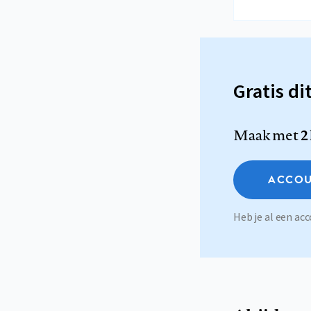
Gratis di
Maak met
2
ACCOU
Heb je al een a