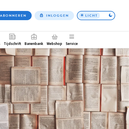
ABONNEREN
INLOGGEN
LICHT
Top
nav
ntair
s
Tijdschrift
Banenbank
Webshop
Service