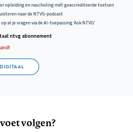
oor opleiding en nascholing mét geaccrediteerde toetsen
uisteren naar de NTVG-podcast
p al je vragen via de AI-toepassing 'Ask NTVG'
itaal ntvg abonnement
aand!
 DIGITAAL
 voet volgen?