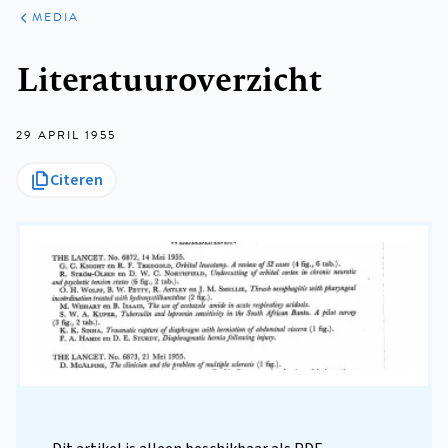
ARTIKELEN
VARIA
MEDIA
Kruimelpad
Literatuuroverzicht
29 APRIL 1955
Citeren