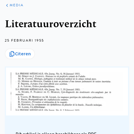
ARTIKELEN
VARIA
MEDIA
Kruimelpad
Literatuuroverzicht
25 FEBRUARI 1955
Citeren