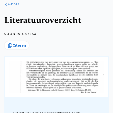
ARTIKELEN
VARIA
MEDIA
Kruimelpad
Literatuuroverzicht
5 AUGUSTUS 1954
Citeren