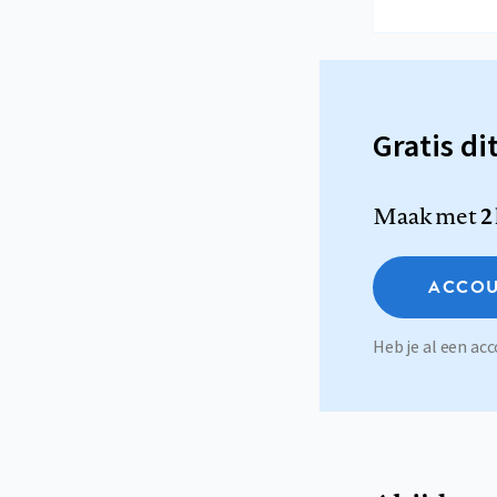
Gratis di
Maak met
2
ACCOU
Heb je al een a