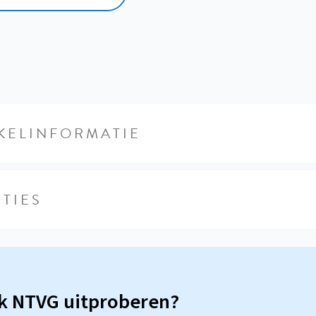
KELINFORMATIE
TIES
sk NTVG uitproberen?