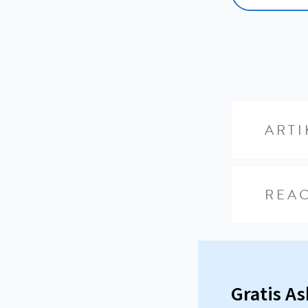
ARTI
REAC
Gratis A