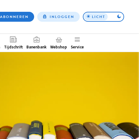
ABONNEREN
INLOGGEN
LICHT
Top
nav
ntair
s
Tijdschrift
Banenbank
Webshop
Service