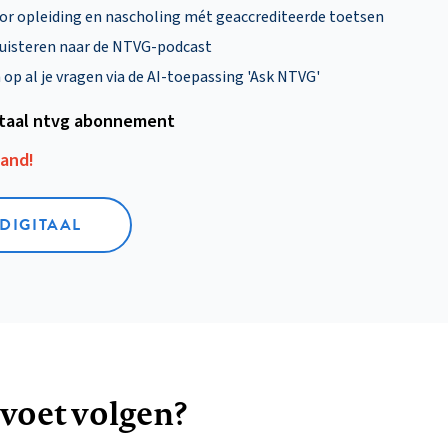
oor opleiding en nascholing mét geaccrediteerde toetsen
uisteren naar de NTVG-podcast
p al je vragen via de AI-toepassing 'Ask NTVG'
itaal ntvg abonnement
aand!
 DIGITAAL
 voet volgen?