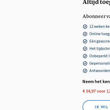
Altijd to
Abonneer v
12 weken k
Online toega
Eén geaccre
Het tijdschri
Onbeperkt l
Gepersonalis
Antwoorden o
Neem het ken
€ 34,97 voor 
IK WI