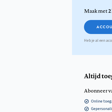
Maak met
2
ACCOU
Heb je al een a
Altijd to
Abonneer v
Online toega
Gepersonalis