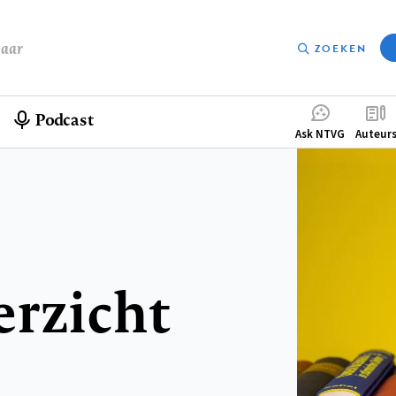
baar
ZOEKEN
Podcast
Compleme
Ask NTVG
Auteur
menu
erzicht