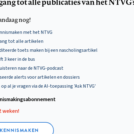
egang tot alle publicaties van het NTVG
andaag nog!
ennismaken met het NTVG
ng tot alle artikelen
diteerde toets maken bij een nascholingsartikel
ft 3 keer in de bus
uisteren naar de NTVG-podcast
eerde alerts voor artikelen en dossiers
p al je vragen via de AI-toepassing 'Ask NTVG'
nismakings­abonnement
12 weken!
L KENNISMAKEN