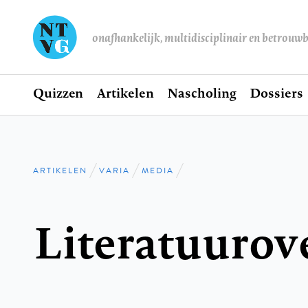
onafhankelijk, multidisciplinair en betrouw
Home
Quizzen
Artikelen
Nascholing
Dossiers
Hoofdnavigatie
ARTIKELEN
VARIA
MEDIA
Kruimelpad
Literatuurov