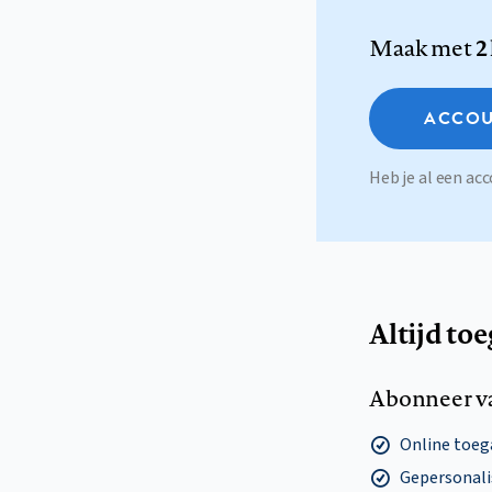
Maak met
2
ACCOU
Heb je al een a
Altijd to
Abonneer v
Online toega
Gepersonalis