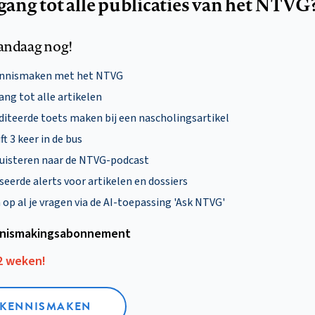
egang tot alle publicaties van het NTVG
andaag nog!
ennismaken met het NTVG
ng tot alle artikelen
diteerde toets maken bij een nascholingsartikel
ft 3 keer in de bus
uisteren naar de NTVG-podcast
eerde alerts voor artikelen en dossiers
p al je vragen via de AI-toepassing 'Ask NTVG'
nismakings­abonnement
12 weken!
L KENNISMAKEN