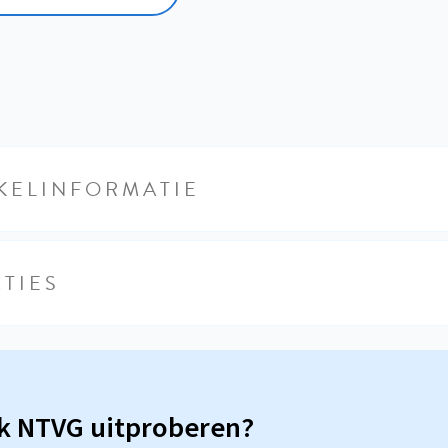
KELINFORMATIE
TIES
sk NTVG uitproberen?