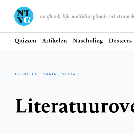
onafhankelijk, multidisciplinair en betrouw
Home
Quizzen
Artikelen
Nascholing
Dossiers
Hoofdnavigatie
ARTIKELEN
VARIA
MEDIA
Kruimelpad
Literatuurov