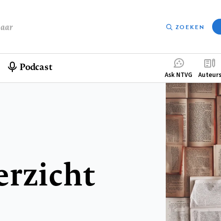
baar
ZOEKEN
Podcast
Compleme
Ask NTVG
Auteur
menu
erzicht