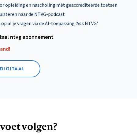
oor opleiding en nascholing mét geaccrediteerde toetsen
uisteren naar de NTVG-podcast
p al je vragen via de AI-toepassing 'Ask NTVG'
itaal ntvg abonnement
aand!
 DIGITAAL
 voet volgen?