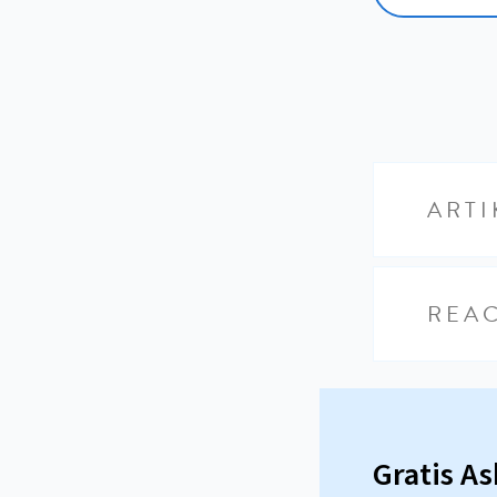
ARTI
REAC
Gratis A