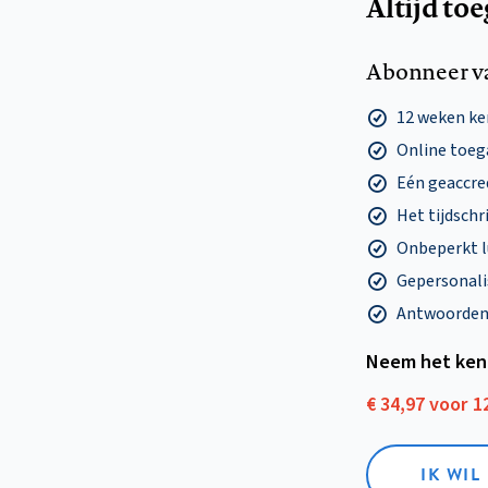
Altijd to
Abonneer v
12 weken k
Online toega
Eén geaccre
Het tijdschri
Onbeperkt l
Gepersonalis
Antwoorden o
Neem het ken
€ 34,97 voor 
IK WI