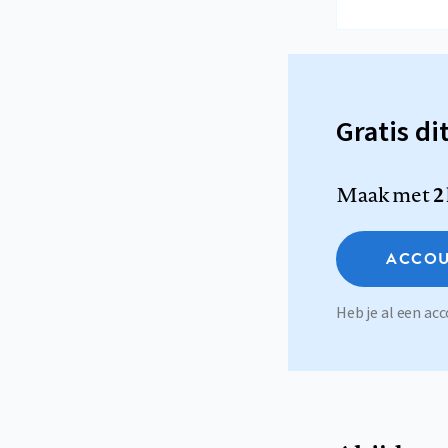
Gratis di
Maak met
2
ACCOU
Heb je al een a