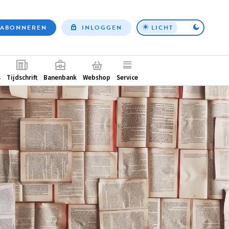
ABONNEREN
INLOGGEN
LICHT
Top
nav
ntair
s
Tijdschrift
Banenbank
Webshop
Service