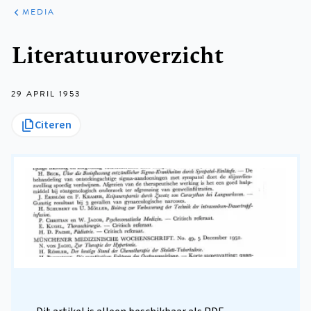
ARTIKELEN
VARIA
MEDIA
Kruimelpad
Literatuuroverzicht
29 APRIL 1953
Citeren