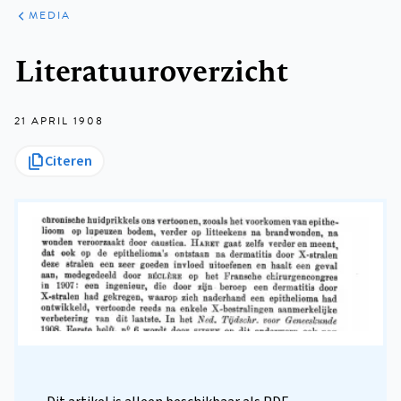
ARTIKELEN
VARIA
MEDIA
Kruimelpad
Literatuuroverzicht
21 APRIL 1908
Citeren