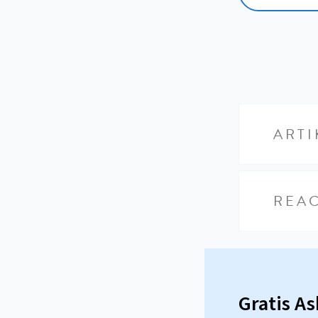
ARTI
REAC
Gratis A