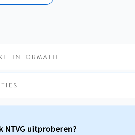
KELINFORMATIE
TIES
sk NTVG uitproberen?