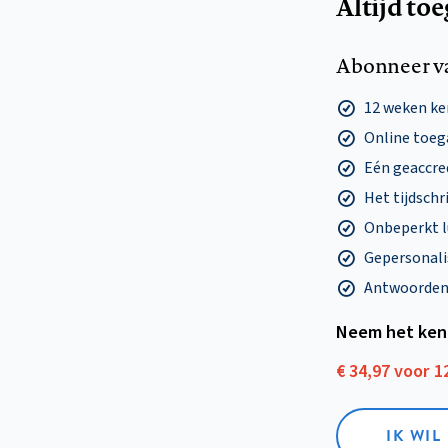
Altijd to
Abonneer v
12 weken k
Online toega
Eén geaccre
Het tijdschri
Onbeperkt l
Gepersonalis
Antwoorden o
Neem het ken
€ 34,97 voor 
IK WI