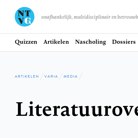
onafhankelijk, multidisciplinair en betrouw
Home
Quizzen
Artikelen
Nascholing
Dossiers
Hoofdnavigatie
ARTIKELEN
VARIA
MEDIA
Kruimelpad
Literatuurov