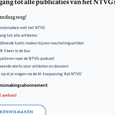
egang tot alle publicaties van het NTVG
andaag nog!
ennismaken met het NTVG
ng tot alle artikelen
diteerde toets maken bij een nascholingsartikel
ft 3 keer in de bus
uisteren naar de NTVG-podcast
eerde alerts voor artikelen en dossiers
p al je vragen via de AI-toepassing 'Ask NTVG'
nismakings­abonnement
12 weken!
L KENNISMAKEN