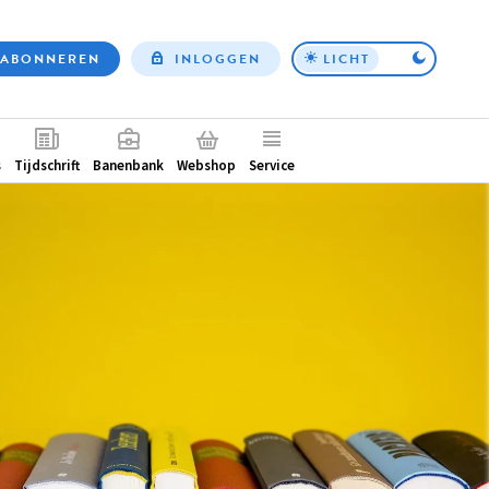
ABONNEREN
INLOGGEN
LICHT
Top
nav
ntair
s
Tijdschrift
Banenbank
Webshop
Service