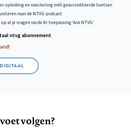
oor opleiding en nascholing mét geaccrediteerde toetsen
uisteren naar de NTVG-podcast
p al je vragen via de AI-toepassing 'Ask NTVG'
itaal ntvg abonnement
aand!
 DIGITAAL
 voet volgen?