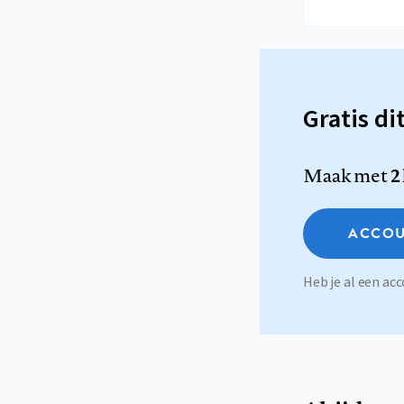
Gratis di
Maak met
2
ACCOU
Heb je al een a