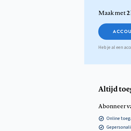
Maak met
2
ACCOU
Heb je al een a
Altijd to
Abonneer v
Online toega
Gepersonalis