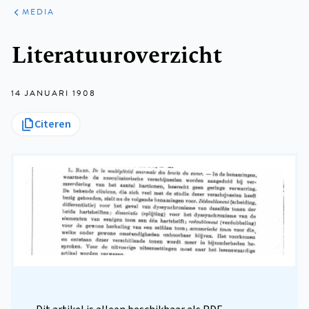
ARTIKELEN
VARIA
MEDIA
Kruimelpad
Literatuuroverzicht
14 JANUARI 1908
Citeren