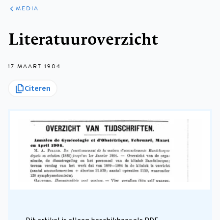
ARTIKELEN
VARIA
MEDIA
Kruimelpad
Literatuuroverzicht
17 MAART 1904
Citeren