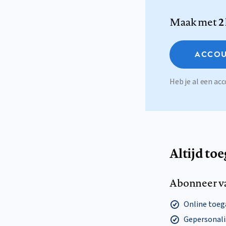
Maak met
2
ACCOU
Heb je al een a
Altijd to
Abonneer v
Online toega
Gepersonalis