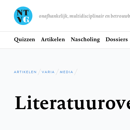
onafhankelijk, multidisciplinair en betrouw
Home
Quizzen
Artikelen
Nascholing
Dossiers
Hoofdnavigatie
ARTIKELEN
VARIA
MEDIA
Kruimelpad
Literatuurov