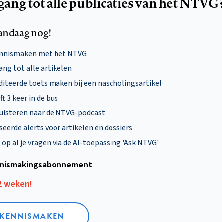
egang tot alle publicaties van het NTVG
andaag nog!
ennismaken met het NTVG
ng tot alle artikelen
diteerde toets maken bij een nascholingsartikel
ft 3 keer in de bus
uisteren naar de NTVG-podcast
eerde alerts voor artikelen en dossiers
p al je vragen via de AI-toepassing 'Ask NTVG'
nismakings­abonnement
12 weken!
L KENNISMAKEN