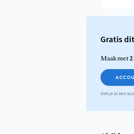
Gratis di
Maak met
2
ACCOU
Heb je al een a