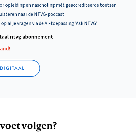
oor opleiding en nascholing mét geaccrediteerde toetsen
uisteren naar de NTVG-podcast
p al je vragen via de AI-toepassing 'Ask NTVG'
itaal ntvg abonnement
aand!
 DIGITAAL
 voet volgen?