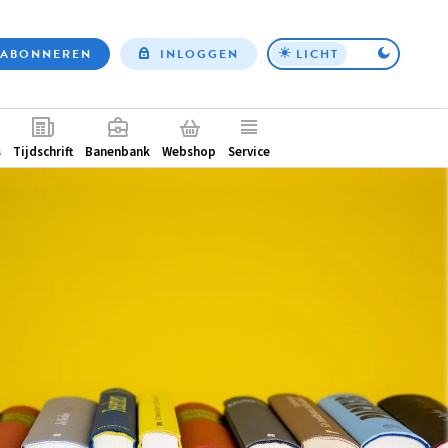
ABONNEREN
INLOGGEN
LICHT
Top
nav
ntair
s
Tijdschrift
Banenbank
Webshop
Service