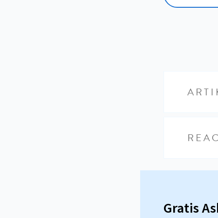
ARTI
REAC
Gratis A