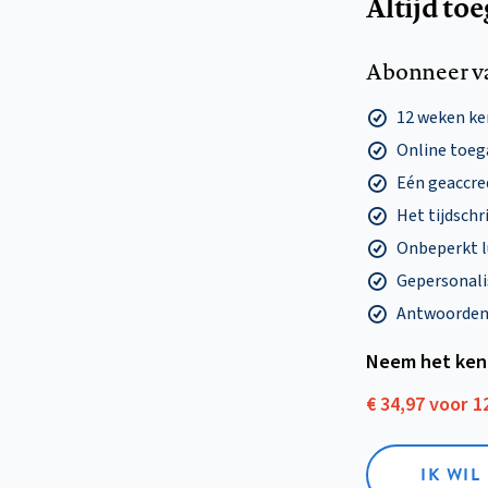
Altijd to
Abonneer v
12 weken k
Online toega
Eén geaccre
Het tijdschri
Onbeperkt l
Gepersonalis
Antwoorden o
Neem het ken
€ 34,97 voor 
IK WI