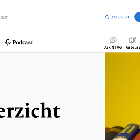
baar
ZOEKEN
Podcast
Compleme
Ask NTVG
Auteur
menu
erzicht