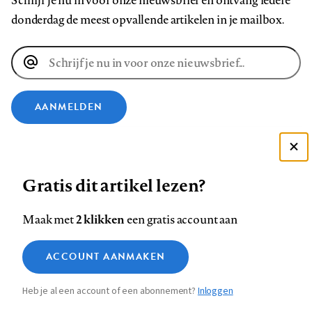
Schrijf je nu in voor onze nieuwsbrief en ontvang iedere
donderdag de meest opvallende artikelen in je mailbox.
E-
mailadres
AANMELDEN
VOLG ONS OP
Deze site gebruikt cookies
Gratis dit artikel lezen?
Zie onze cookie policy
Volg
Volg
Volg
Volg
Volg
Volg
ACCEPTEER AANBEVOLEN INSTELLINGEN
ons
ons
2 klikken
ons
ons
ons
ons
Maak met
een gratis account aan
op
op
op
op
op
op
Contact
Colofon
Disclaimer
Privacy
About us
Functionele cookies
Footer
ACCOUNT AANMAKEN
Facebook
LinkedIn
Bluesky
Instagram
YouTube
Pinterest
Medische vragen verdienen
Sluiten
Analytische cookies
betrouwbare antwoorden
navigation
Heb je al een account of een abonnement?
Inloggen
Marketing cookies
STEL ZE NU AAN ASK NTVG