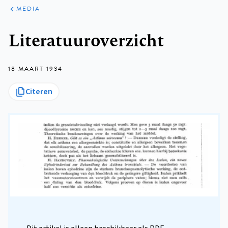
ARTIKELEN
VARIA
MEDIA
Kruimelpad
Literatuuroverzicht
18 MAART 1934
Citeren