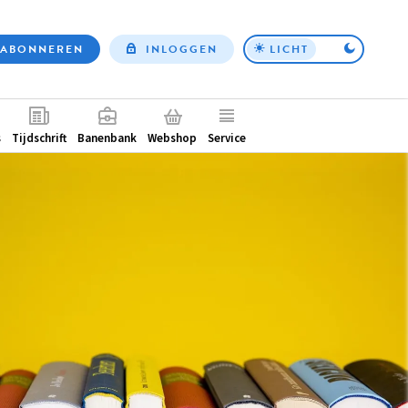
ABONNEREN
INLOGGEN
LICHT
Top
nav
ntair
s
Tijdschrift
Banenbank
Webshop
Service