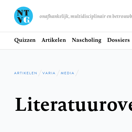
onafhankelijk, multidisciplinair en betrouw
Home
Quizzen
Artikelen
Nascholing
Dossiers
Hoofdnavigatie
ARTIKELEN
VARIA
MEDIA
Kruimelpad
Literatuurov