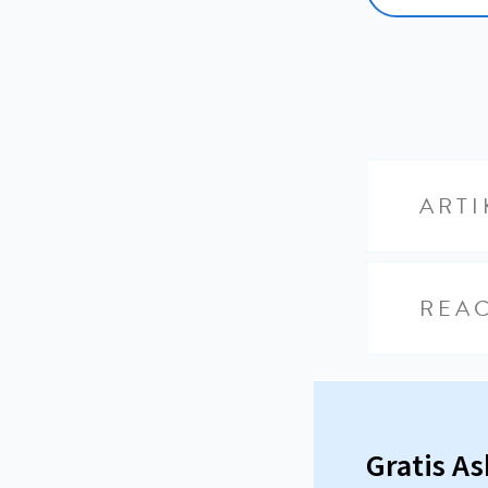
ARTI
REAC
Gratis A