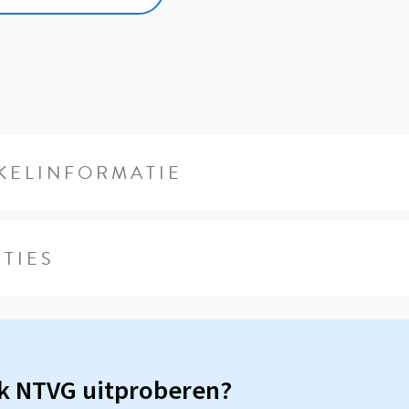
KELINFORMATIE
TIES
sk NTVG uitproberen?