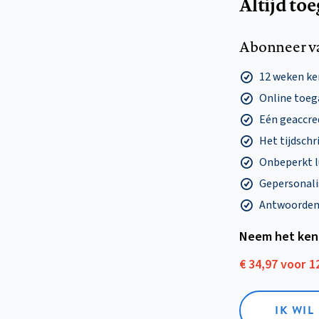
Altijd to
Abonneer v
12 weken k
Online toega
Eén geaccre
Het tijdschri
Onbeperkt l
Gepersonalis
Antwoorden o
Neem het ken
€ 34,97 voor 
IK WI