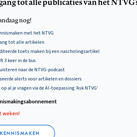
egang tot alle publicaties van het NTVG
andaag nog!
ennismaken met het NTVG
ng tot alle artikelen
diteerde toets maken bij een nascholingsartikel
ft 3 keer in de bus
uisteren naar de NTVG-podcast
eerde alerts voor artikelen en dossiers
p al je vragen via de AI-toepassing 'Ask NTVG'
nismakings­abonnement
12 weken!
L KENNISMAKEN