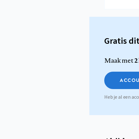
Gratis di
Maak met
2
ACCOU
Heb je al een a