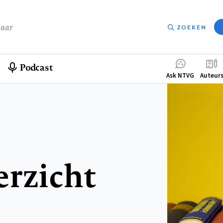
baar
ZOEKEN
Podcast
Compleme
Ask NTVG
Auteur
menu
erzicht