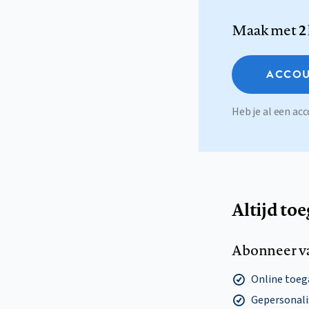
Maak met
2
ACCOU
Heb je al een a
Altijd to
Abonneer v
Online toega
Gepersonalis