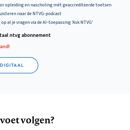
oor opleiding en nascholing mét geaccrediteerde toetsen
uisteren naar de NTVG-podcast
p al je vragen via de AI-toepassing 'Ask NTVG'
itaal ntvg abonnement
aand!
 DIGITAAL
 voet volgen?