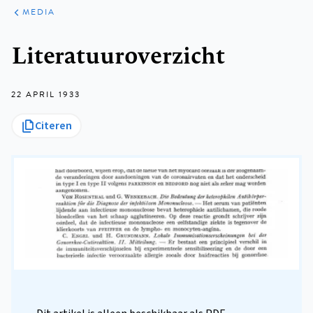
ARTIKELEN
VARIA
MEDIA
Kruimelpad
Literatuuroverzicht
22 APRIL 1933
Citeren