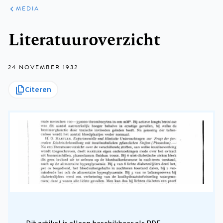
ARTIKELEN
VARIA
MEDIA
Kruimelpad
Literatuuroverzicht
24 NOVEMBER 1932
Citeren