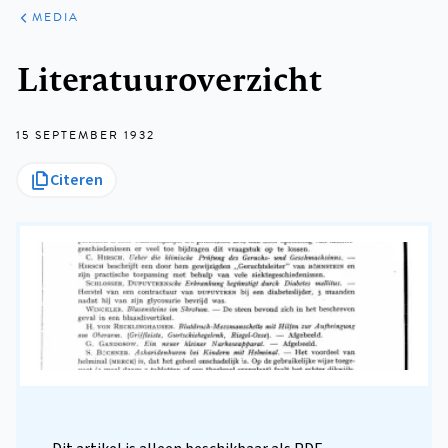
ARTIKELEN
VARIA
MEDIA
Kruimelpad
Literatuuroverzicht
15 SEPTEMBER 1932
Citeren