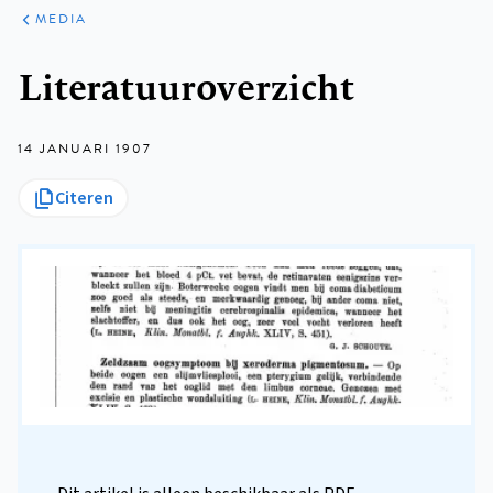
ARTIKELEN
VARIA
MEDIA
Kruimelpad
Literatuuroverzicht
14 JANUARI 1907
Citeren