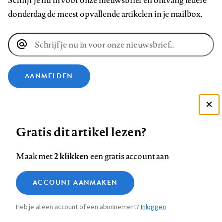
Schrijf je nu in voor onze nieuwsbrief en ontvang iedere
donderdag de meest opvallende artikelen in je mailbox.
E-
mailadres
AANMELDEN
VOLG ONS OP
Deze site gebruikt cookies
Gratis dit artikel lezen?
Zie onze cookie policy
Volg
Volg
Volg
Volg
Volg
Volg
ACCEPTEER AANBEVOLEN INSTELLINGEN
ons
ons
2 klikken
ons
ons
ons
ons
Maak met
een gratis account aan
op
op
op
op
op
op
Contact
Colofon
Disclaimer
Privacy
About us
Functionele cookies
Footer
ACCOUNT AANMAKEN
Facebook
LinkedIn
Bluesky
Instagram
YouTube
Pinterest
Medische vragen verdienen
Sluiten
Analytische cookies
betrouwbare antwoorden
navigation
Heb je al een account of een abonnement?
Inloggen
Marketing cookies
STEL ZE NU AAN ASK NTVG