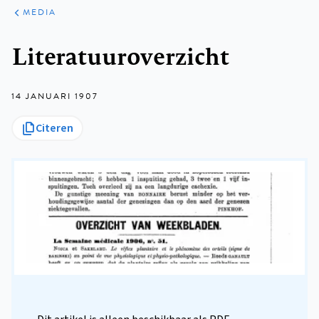
ARTIKELEN
VARIA
MEDIA
Kruimelpad
Literatuuroverzicht
14 JANUARI 1907
Citeren