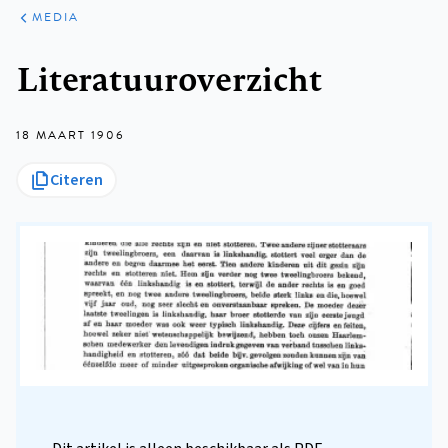
ARTIKELEN
VARIA
MEDIA
Kruimelpad
Literatuuroverzicht
18 MAART 1906
Citeren