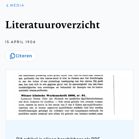
ARTIKELEN
VARIA
MEDIA
Kruimelpad
Literatuuroverzicht
15 APRIL 1906
Citeren