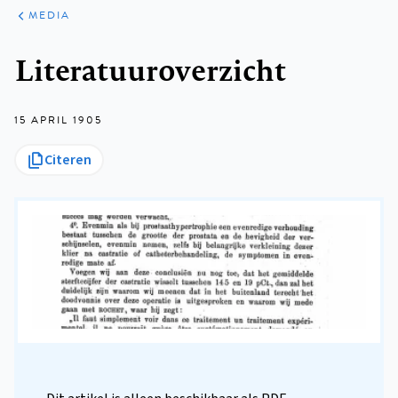
ARTIKELEN
VARIA
MEDIA
Kruimelpad
Literatuuroverzicht
15 APRIL 1905
Citeren