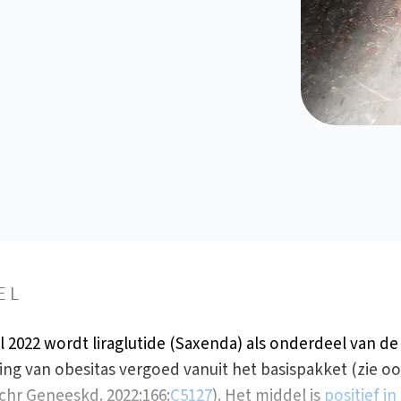
EL
il 2022 wordt liraglutide (Saxenda) als onderdeel van de
ng van obesitas vergoed vanuit het basispakket (zie o
chr Geneeskd. 2022;166:
C5127
). Het middel is
positief in