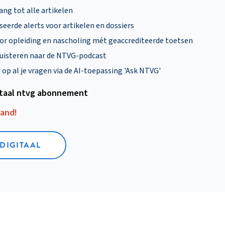
ng tot alle artikelen
eerde alerts voor artikelen en dossiers
oor opleiding en nascholing mét geaccrediteerde toetsen
uisteren naar de NTVG-podcast
p al je vragen via de AI-toepassing 'Ask NTVG'
itaal ntvg abonnement
aand!
 DIGITAAL