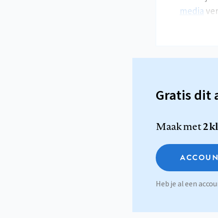
media
ver
Gratis dit 
Maak met
2 k
ACCOUN
Heb je al een acc