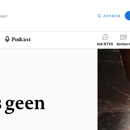
baar
ZOEKEN
Podcast
Compleme
Ask NTVG
Auteur
menu
s geen