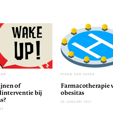
AAR
STAND VAN ZAKEN
jnen of
Farmacotherapie 
jlinterventie bij
obesitas
as?
20 JANUARI 2021
22