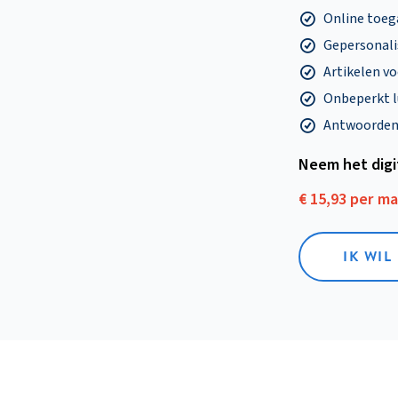
Online toega
Gepersonalis
Artikelen v
Onbeperkt l
Antwoorden o
Neem het dig
€ 15,93 per m
IK WIL