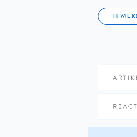
IK WIL 
ARTIK
REACT