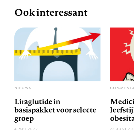
Ook interessant
NIEUWS
COMMENT
Liraglutide in
Medici
basispakket voor selecte
leefsti
groep
obesit
4 MEI 2022
23 JUNI 20