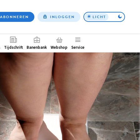
ABONNEREN
INLOGGEN
LICHT
Top
nav
ntair
s
Tijdschrift
Banenbank
Webshop
Service