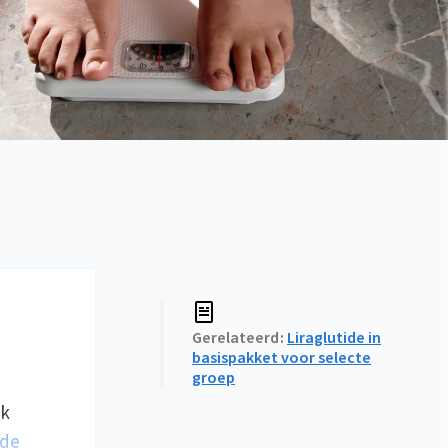
Gerelateerd
Liraglutide in
basispakket voor selecte
groep
ok
 de