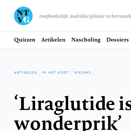
onafhankelijk, multidisciplinair en betrouw
Home
Quizzen
Artikelen
Nascholing
Dossiers
Hoofdnavigatie
ARTIKELEN
IN HET KORT
NIEUWS
Kruimelpad
‘Liraglutide i
wonderprik’