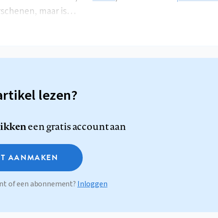
schenen, maar is…
artikel lezen?
likken
een gratis account aan
T AANMAKEN
ount of een abonnement?
Inloggen