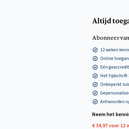
Altijd toeg
Abonneer van
12 weken ken
Online toegang
Eén geaccredit
Het tijdschrift
Onbeperkt lui
Gepersonalisee
Antwoorden op 
Neem het kenni
€ 34,97 voor 12