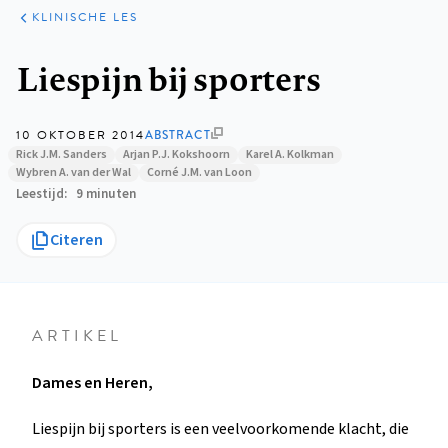
KLINISCHE
ARTIKELEN
PRAKTIJK
KLINISCHE LES
Kruimelpad
Liespijn bij sporters
10 OKTOBER 2014
ABSTRACT
Rick J.M. Sanders
Arjan P.J. Kokshoorn
Karel A. Kolkman
Wybren A. van der Wal
Corné J.M. van Loon
Leestijd
9 minuten
Citeren
ARTIKEL
Dames en Heren,
Liespijn bij sporters is een veelvoorkomende klacht, die