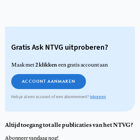
Gratis Ask NTVG uitproberen?
2 klikken
Maak met
een gratis account aan
ACCOUNT AANMAKEN
Heb je al een account of een abonnement?
Inloggen
Altijd toegang tot alle publicaties van het NTVG?
Abonneer vandaag nog!