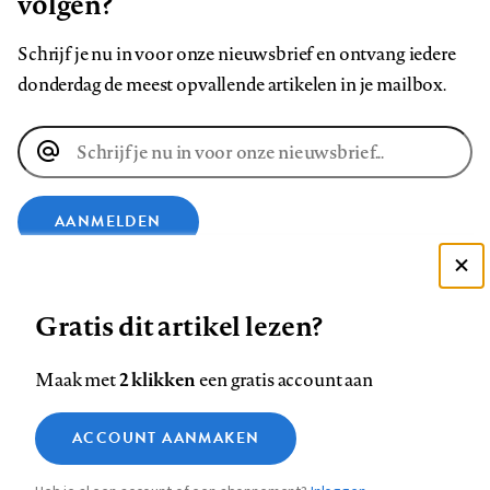
volgen?
Schrijf je nu in voor onze nieuwsbrief en ontvang iedere
donderdag de meest opvallende artikelen in je mailbox.
E-
mailadres
AANMELDEN
Deze site gebruikt cookies
VOLG ONS OP
Gratis dit artikel lezen?
Zie onze cookie policy
ACCEPTEER AANBEVOLEN INSTELLINGEN
Volg
Volg
Volg
Volg
Volg
Volg
2 klikken
Maak met
een gratis account aan
ons
ons
ons
ons
ons
ons
Functionele cookies
op
op
op
op
op
op
Contact
Colofon
Disclaimer
Privacy
About us
ACCOUNT AANMAKEN
Medische vragen verdienen
Sluiten
Footer
Analytische cookies
Facebook
LinkedIn
Bluesky
Instagram
YouTube
Pinterest
betrouwbare antwoorden