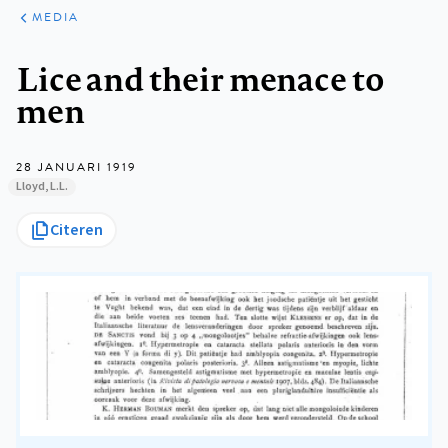
ARTIKELEN
VARIA
MEDIA
Kruimelpad
Lice and their menace to
men
28 JANUARI 1919
Lloyd, L.L.
Citeren