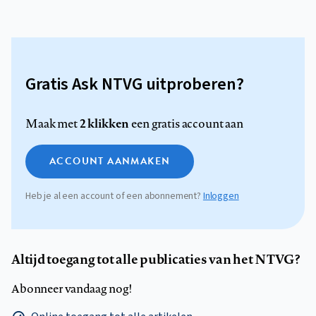
Gratis Ask NTVG uitproberen?
2 klikken
Maak met
een gratis account aan
ACCOUNT AANMAKEN
Heb je al een account of een abonnement?
Inloggen
Altijd toegang tot alle publicaties van het NTVG?
Abonneer vandaag nog!