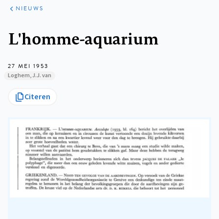
ARTIKELEN
HET
NIEUWS
KORT
Kruimelpad
L'homme-aquarium
27 MEI 1953
Loghem, J.J. van
Citeren