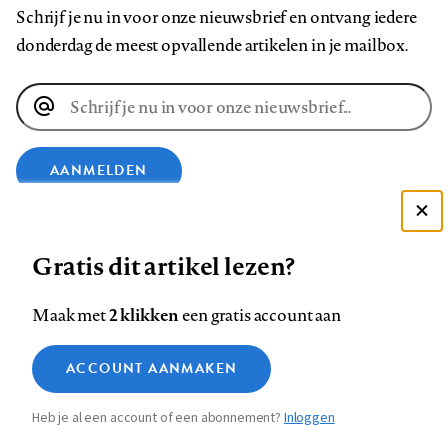
Schrijf je nu in voor onze nieuwsbrief en ontvang iedere
donderdag de meest opvallende artikelen in je mailbox.
E-
mailadres
AANMELDEN
Deze site gebruikt cookies
VOLG ONS OP
Gratis dit artikel lezen?
Zie onze cookie policy
ACCEPTEER AANBEVOLEN INSTELLINGEN
Volg
Volg
Volg
Volg
Volg
Volg
2 klikken
Maak met
een gratis account aan
ons
ons
ons
ons
ons
ons
Functionele cookies
op
op
op
op
op
op
Contact
Colofon
Disclaimer
Privacy
About us
ACCOUNT AANMAKEN
Medische vragen verdienen
Sluiten
Footer
Analytische cookies
Facebook
LinkedIn
Bluesky
Instagram
YouTube
Pinterest
betrouwbare antwoorden
Heb je al een account of een abonnement?
Inloggen
Marketing cookies
navigation
STEL ZE NU AAN ASK NTVG