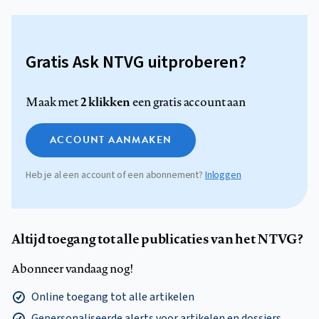
Gratis Ask NTVG uitproberen?
2 klikken
Maak met
een gratis account aan
ACCOUNT AANMAKEN
Heb je al een account of een abonnement?
Inloggen
Altijd toegang tot alle publicaties van het NTVG?
Abonneer vandaag nog!
Online toegang tot alle artikelen
Gepersonaliseerde alerts voor artikelen en dossiers