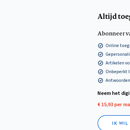
Altijd to
Abonneer v
Online toega
Gepersonalis
Artikelen v
Onbeperkt l
Antwoorden o
Neem het dig
€ 15,93 per m
IK WIL