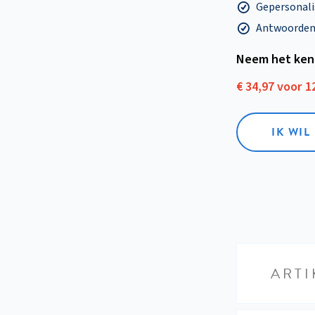
Gepersonalis
Antwoorden o
Neem het ken
€ 34,97 voor 
IK WI
ARTI