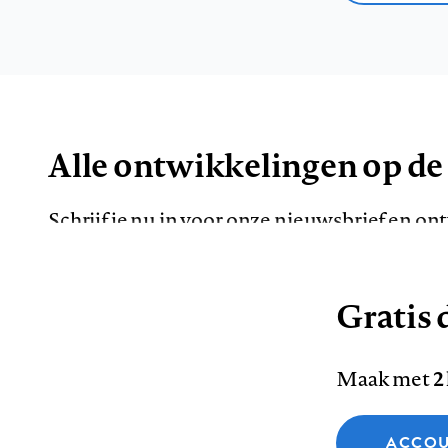
Alle ontwikkelingen op de
Schrijf je nu in voor onze nieuwsbrief en o
de meest opvallende artikelen in je mailbox.
Gratis d
E-
Maak met
2
mailadres
Functionele cookies
ACCOU