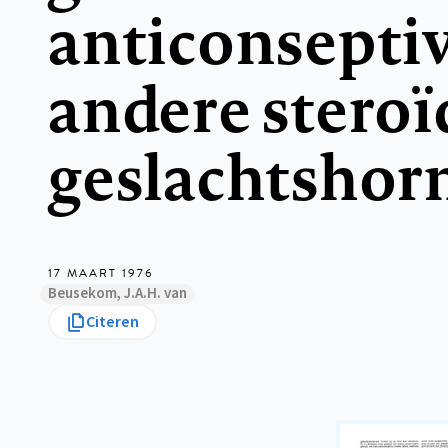
anticonsepti
andere steroï
geslachtsho
17 MAART 1976
Beusekom, J.A.H. van
Citeren