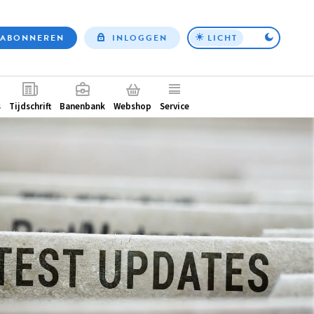
ABONNEREN
INLOGGEN
LICHT
Top
nav
ntair
s
Tijdschrift
Banenbank
Webshop
Service