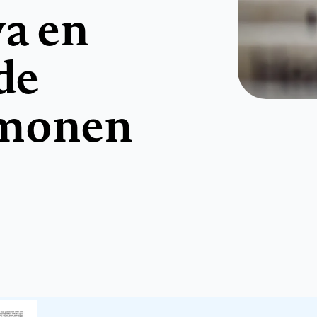
va en
de
rmonen