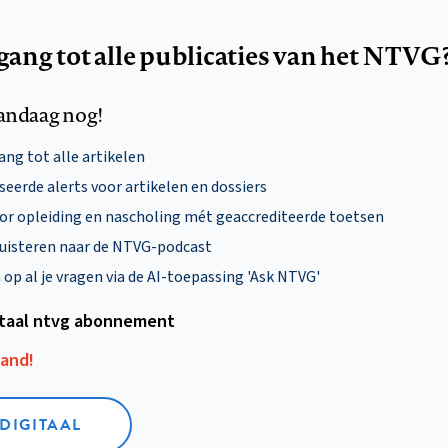
egang tot alle publicaties van het NTVG
andaag nog!
ng tot alle artikelen
eerde alerts voor artikelen en dossiers
oor opleiding en nascholing mét geaccrediteerde toetsen
uisteren naar de NTVG-podcast
p al je vragen via de AI-toepassing 'Ask NTVG'
itaal ntvg abonnement
aand!
 DIGITAAL