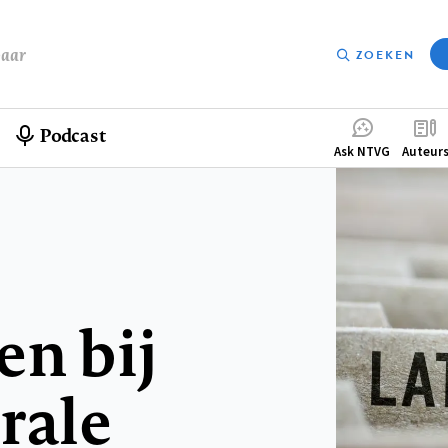
baar
ZOEKEN
Podcast
Compleme
Ask NTVG
Auteur
menu
en bij
rale