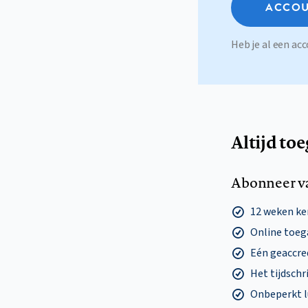
ACCOU
Heb je al een a
Altijd to
Abonneer v
12 weken k
Online toega
Eén geaccre
Het tijdschri
Onbeperkt l