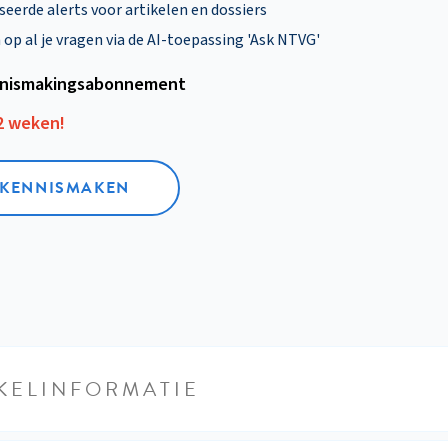
eerde alerts voor artikelen en dossiers
p al je vragen via de AI-toepassing 'Ask NTVG'
nismakings­abonnement
12 weken!
L KENNISMAKEN
KELINFORMATIE