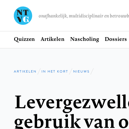
onafhankelijk, multidisciplinair en betrouw
Home
Quizzen
Artikelen
Nascholing
Dossiers
Hoofdnavigatie
ARTIKELEN
IN HET KORT
NIEUWS
Kruimelpad
Levergezwell
gebruik van o