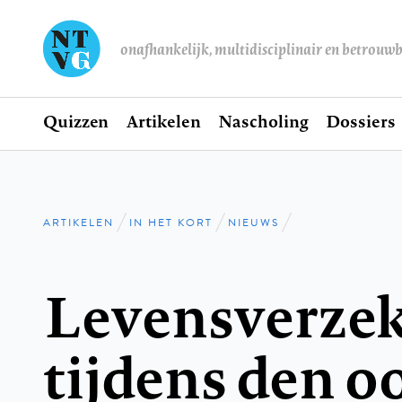
onafhankelijk, multidisciplinair en betrouw
Home
Quizzen
Artikelen
Nascholing
Dossiers
Hoofdnavigatie
ARTIKELEN
IN HET KORT
NIEUWS
Kruimelpad
Levensverzek
tijdens den o