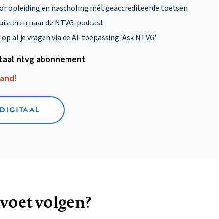
oor opleiding en nascholing mét geaccrediteerde toetsen
uisteren naar de NTVG-podcast
p al je vragen via de AI-toepassing 'Ask NTVG'
itaal ntvg abonnement
aand!
 DIGITAAL
 voet volgen?