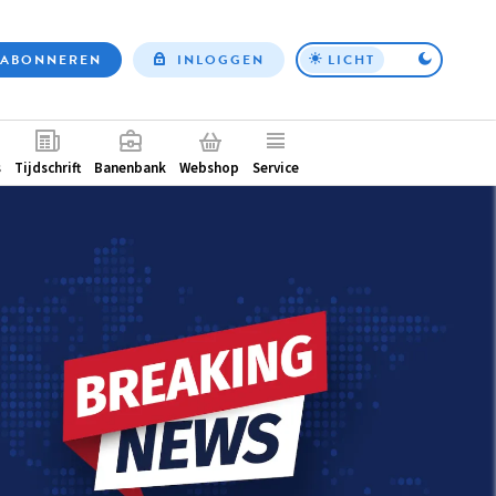
ABONNEREN
INLOGGEN
LICHT
Top
nav
ntair
s
Tijdschrift
Banenbank
Webshop
Service