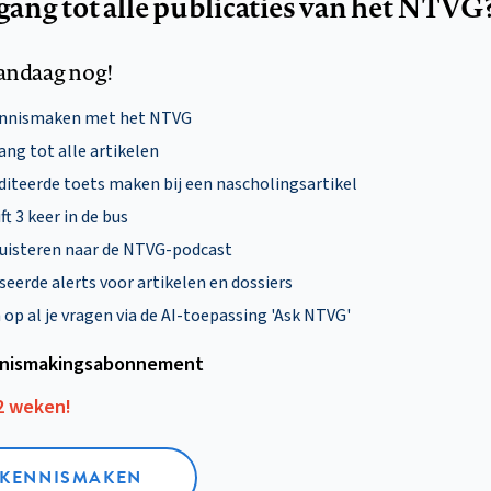
egang tot alle publicaties van het NTVG
andaag nog!
ennismaken met het NTVG
ng tot alle artikelen
diteerde toets maken bij een nascholingsartikel
ft 3 keer in de bus
uisteren naar de NTVG-podcast
eerde alerts voor artikelen en dossiers
p al je vragen via de AI-toepassing 'Ask NTVG'
nismakings­abonnement
12 weken!
L KENNISMAKEN