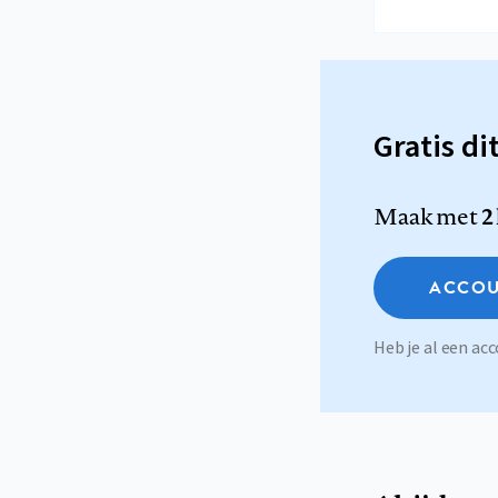
Gratis di
Maak met
2
ACCOU
Heb je al een a