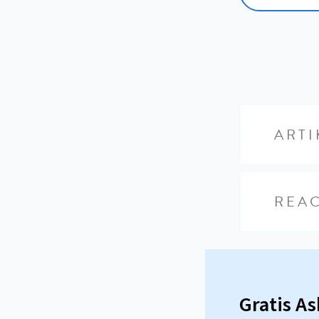
ARTI
REAC
Gratis A