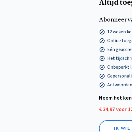
Altijd to
Abonneer v
12 weken k
Online toega
Eén geaccre
Het tijdschri
Onbeperkt l
Gepersonalis
Antwoorden o
Neem het ken
€ 34,97 voor 
IK WI