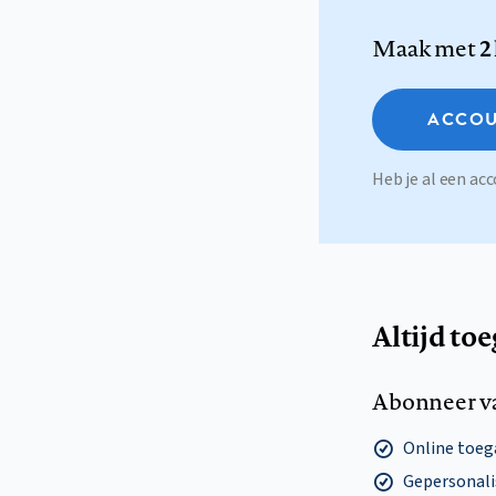
Maak met
2
ACCOU
Heb je al een a
Altijd to
Abonneer v
Online toega
Gepersonalis