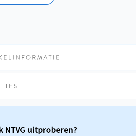
KELINFORMATIE
TIES
sk NTVG uitproberen?