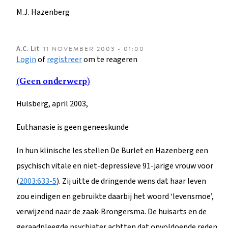
M.J. Hazenberg
A.C.
Lit
11 NOVEMBER 2003 - 01:00
Login
of
registreer
om te reageren
(Geen onderwerp)
Hulsberg, april 2003,
Euthanasie is geen geneeskunde
In hun klinische les stellen De Burlet en Hazenberg een
psychisch vitale en niet-depressieve 91-jarige vrouw voor
(
2003:633-5
). Zij uitte de dringende wens dat haar leven
zou eindigen en gebruikte daarbij het woord ‘levensmoe’,
verwijzend naar de zaak-Brongersma. De huisarts en de
geraadpleegde psychiater achtten dat onvoldoende reden