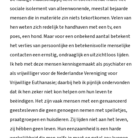
sociale isolement van alleenwonende, meestal bejaarde
mensen die in materiële zin niets tekortkomen. Velen van
hen weten zich redelijk te handhaven met een tv, een
poes, een hond. Maar voor een onbekend aantal betekent
het verlies van persoonlijke en betekenisvolle menselijke
contacten een ernstig, ondraaglijk en uitzichtloos lijden.
Ik heb met deze mensen kennisgemaakt als psychiater en
als vrijwilliger voor de Nederlandse Vereniging voor
Vrijwillige Euthanasie; daarbij heb ik pijnlijk ondervonden
dat ik hen zeker niet kon helpen om hun leven te
beëindigen. Het zijn vaak mensen met een genuanceerd
geestesleven die geen genoegen nemen met spelletjes,
praatgroepen en huisdieren. Zij lijden niet aan het leven,
zij hébben geen leven. Hun eenzaamheid is een harde
werkelijkheid die men zelfs in maat en getal zou kunnen