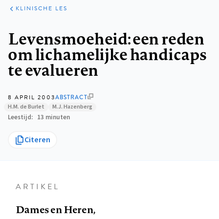
KLINISCHE
ARTIKELEN
PRAKTIJK
KLINISCHE LES
Kruimelpad
Levensmoeheid: een reden
om lichamelijke handicaps
te evalueren
8 APRIL 2003
ABSTRACT
H.M. de Burlet
M.J. Hazenberg
Leestijd
13 minuten
Citeren
ARTIKEL
Dames en Heren,