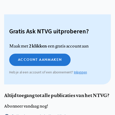
Gratis Ask NTVG uitproberen?
2 klikken
Maak met
een gratis account aan
ACCOUNT AANMAKEN
Heb je al een account of een abonnement?
Inloggen
Altijd toegang tot alle publicaties van het NTVG?
Abonneer vandaag nog!