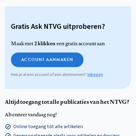
Gratis Ask NTVG uitproberen?
2 klikken
Maak met
een gratis account aan
ACCOUNT AANMAKEN
Heb je al een account of een abonnement?
Inloggen
Altijd toegang tot alle publicaties van het NTVG?
Abonneer vandaag nog!
Online toegang tot alle artikelen
Gepersonaliseerde alerts voor artikelen en dossiers