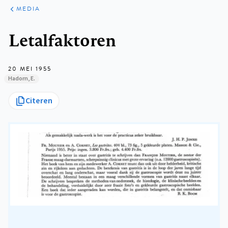
ARTIKELEN
VARIA
MEDIA
Kruimelpad
Letalfaktoren
20 MEI 1955
Hadorn, E.
Citeren