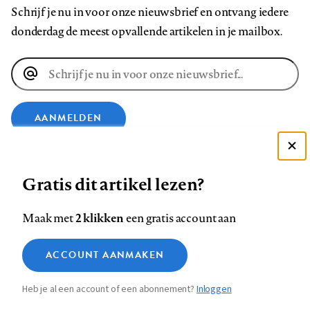
Schrijf je nu in voor onze nieuwsbrief en ontvang iedere
donderdag de meest opvallende artikelen in je mailbox.
E-
mailadres
AANMELDEN
Deze site gebruikt cookies
VOLG ONS OP
Gratis dit artikel lezen?
Zie onze cookie policy
ACCEPTEER AANBEVOLEN INSTELLINGEN
Volg
Volg
Volg
Volg
Volg
Volg
2 klikken
Maak met
een gratis account aan
ons
ons
ons
ons
ons
ons
Functionele cookies
op
op
op
op
op
op
Contact
Colofon
Disclaimer
Privacy
About us
ACCOUNT AANMAKEN
Medische vragen verdienen
Sluiten
Footer
Analytische cookies
Facebook
LinkedIn
Bluesky
Instagram
YouTube
Pinterest
betrouwbare antwoorden
Heb je al een account of een abonnement?
Inloggen
Marketing cookies
navigation
STEL ZE NU AAN ASK NTVG