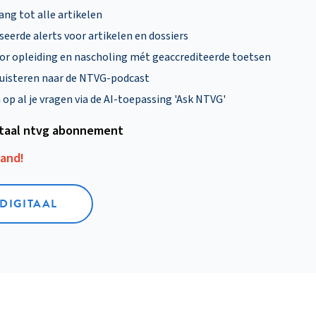
ng tot alle artikelen
eerde alerts voor artikelen en dossiers
oor opleiding en nascholing mét geaccrediteerde toetsen
uisteren naar de NTVG-podcast
p al je vragen via de AI-toepassing 'Ask NTVG'
itaal ntvg abonnement
aand!
 DIGITAAL