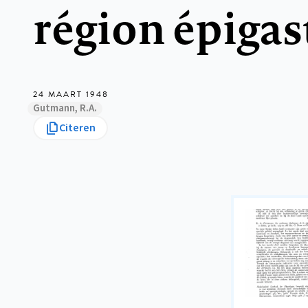
région épigas
24 MAART 1948
Gutmann, R.A.
Citeren