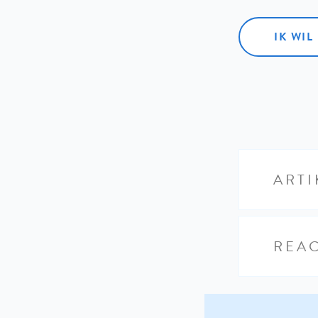
IK WI
ARTI
REAC