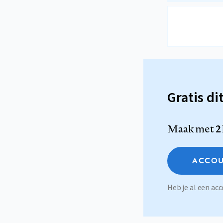
Gratis di
Maak met
2
ACCOU
Heb je al een a