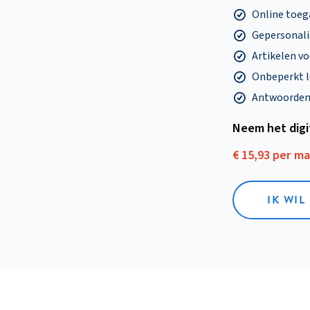
Online toega
Gepersonalis
Artikelen v
Onbeperkt l
Antwoorden o
Neem het dig
€ 15,93 per m
IK WIL