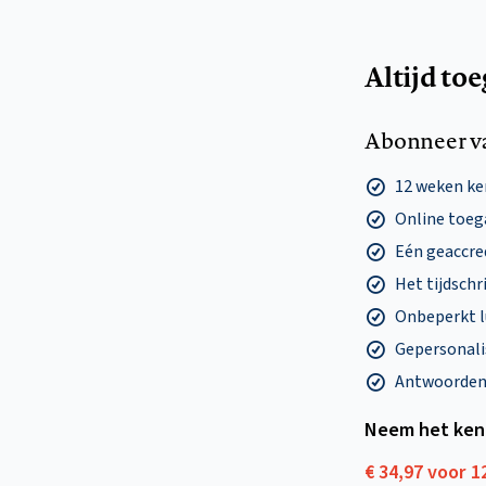
Altijd to
Abonneer v
12 weken k
Online toega
Eén geaccre
Het tijdschri
Onbeperkt l
Gepersonalis
Antwoorden o
Neem het ken
€ 34,97 voor 