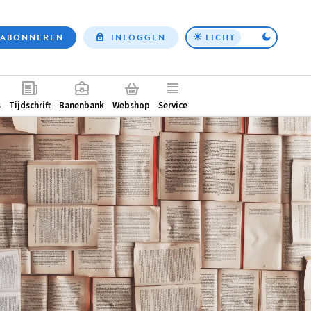
ABONNEREN
INLOGGEN
LICHT
Top
nav
ntair
s
Tijdschrift
Banenbank
Webshop
Service