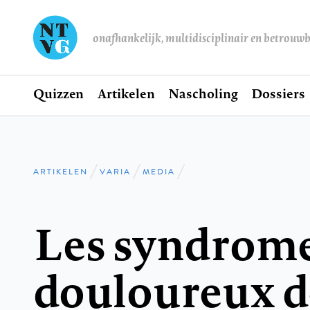
onafhankelijk, multidisciplinair en betrouw
Home
Quizzen
Artikelen
Nascholing
Dossiers
Hoofdnavigatie
ARTIKELEN
VARIA
MEDIA
Kruimelpad
Les syndrom
douloureux d