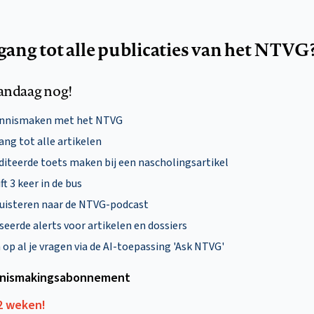
egang tot alle publicaties van het NTVG
andaag nog!
ennismaken met het NTVG
ng tot alle artikelen
diteerde toets maken bij een nascholingsartikel
ft 3 keer in de bus
uisteren naar de NTVG-podcast
eerde alerts voor artikelen en dossiers
p al je vragen via de AI-toepassing 'Ask NTVG'
nismakings­abonnement
12 weken!