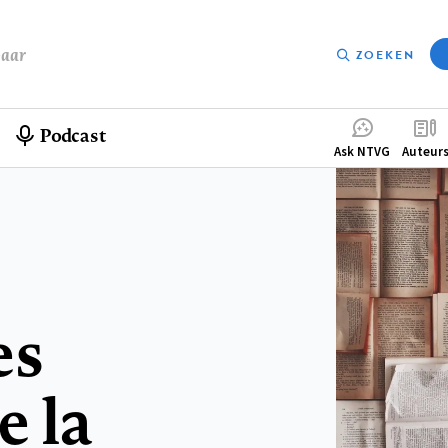
baar
ZOEKEN
Podcast
Compleme
Ask NTVG
Auteur
menu
es
e la