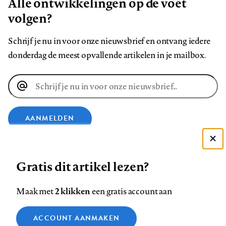
Alle ontwikkelingen op de voet
volgen?
Schrijf je nu in voor onze nieuwsbrief en ontvang iedere
donderdag de meest opvallende artikelen in je mailbox.
E-
mailadres
AANMELDEN
Deze site gebruikt cookies
VOLG ONS OP
Gratis dit artikel lezen?
Zie onze cookie policy
ACCEPTEER AANBEVOLEN INSTELLINGEN
Volg
Volg
Volg
Volg
Volg
Volg
2 klikken
Maak met
een gratis account aan
ons
ons
ons
ons
ons
ons
Functionele cookies
op
op
op
op
op
op
Contact
Colofon
Disclaimer
Privacy
About us
ACCOUNT AANMAKEN
Medische vragen verdienen
Sluiten