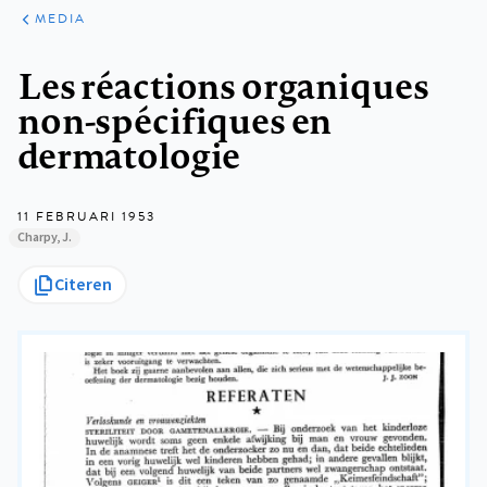
ARTIKELEN
VARIA
MEDIA
Kruimelpad
Les réactions organiques
non-spécifiques en
dermatologie
11 FEBRUARI 1953
Charpy, J.
Citeren