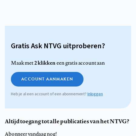
Gratis Ask NTVG uitproberen?
2 klikken
Maak met
een gratis account aan
ACCOUNT AANMAKEN
Heb je al een account of een abonnement?
Inloggen
Altijd toegang tot alle publicaties van het NTVG?
Abonneer vandaag nog!