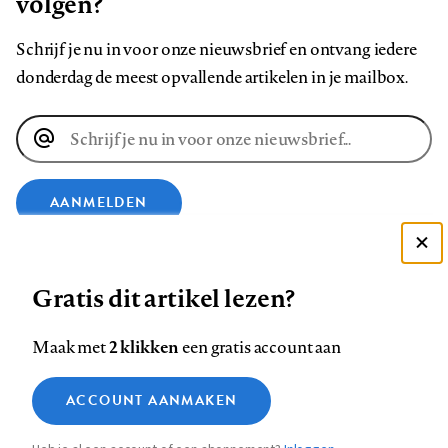
volgen?
Schrijf je nu in voor onze nieuwsbrief en ontvang iedere
donderdag de meest opvallende artikelen in je mailbox.
E-
mailadres
AANMELDEN
Deze site gebruikt cookies
VOLG ONS OP
Gratis dit artikel lezen?
Zie onze cookie policy
ACCEPTEER AANBEVOLEN INSTELLINGEN
Volg
Volg
Volg
Volg
Volg
Volg
2 klikken
Maak met
een gratis account aan
ons
ons
ons
ons
ons
ons
Functionele cookies
op
op
op
op
op
op
Contact
Colofon
Disclaimer
Privacy
About us
ACCOUNT AANMAKEN
Medische vragen verdienen
Sluiten
Footer
Analytische cookies
Facebook
LinkedIn
Bluesky
Instagram
YouTube
Pinterest
betrouwbare antwoorden