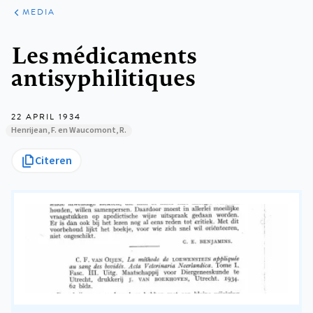
ARTIKELEN
VARIA
MEDIA
Kruimelpad
Les médicaments
antisyphilitiques
22 APRIL 1934
Henrijean, F. en Waucomont, R.
Citeren