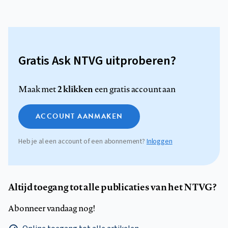
Gratis Ask NTVG uitproberen?
2 klikken
Maak met
een gratis account aan
ACCOUNT AANMAKEN
Heb je al een account of een abonnement?
Inloggen
Altijd toegang tot alle publicaties van het NTVG?
Abonneer vandaag nog!