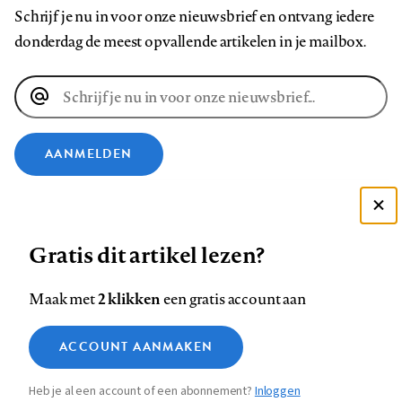
Schrijf je nu in voor onze nieuwsbrief en ontvang iedere
donderdag de meest opvallende artikelen in je mailbox.
E-
mailadres
AANMELDEN
VOLG ONS OP
Deze site gebruikt cookies
Gratis dit artikel lezen?
Zie onze cookie policy
Volg
Volg
Volg
Volg
Volg
Volg
ACCEPTEER AANBEVOLEN INSTELLINGEN
ons
ons
2 klikken
ons
ons
ons
ons
Maak met
een gratis account aan
op
op
op
op
op
op
Contact
Colofon
Disclaimer
Privacy
About us
Functionele cookies
Footer
ACCOUNT AANMAKEN
Facebook
LinkedIn
Bluesky
Instagram
YouTube
Pinterest
Medische vragen verdienen
Sluiten
Analytische cookies
betrouwbare antwoorden
navigation
Heb je al een account of een abonnement?
Inloggen
Marketing cookies