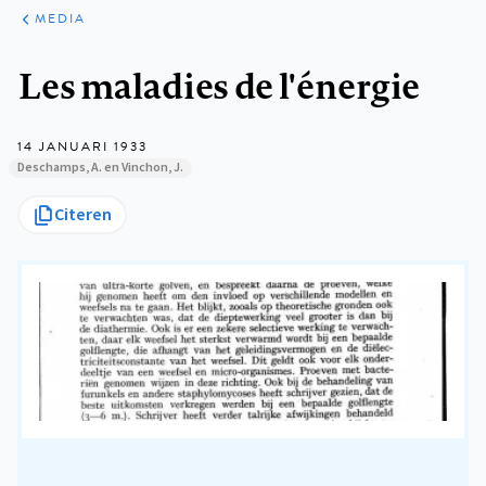
ARTIKELEN
VARIA
MEDIA
Kruimelpad
Les maladies de l'énergie
14 JANUARI 1933
Deschamps, A. en Vinchon, J.
Citeren