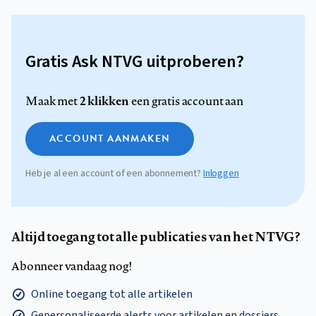
Gratis Ask NTVG uitproberen?
2 klikken
Maak met
een gratis account aan
ACCOUNT AANMAKEN
Heb je al een account of een abonnement?
Inloggen
Altijd toegang tot alle publicaties van het NTVG?
Abonneer vandaag nog!
Online toegang tot alle artikelen
Gepersonaliseerde alerts voor artikelen en dossiers