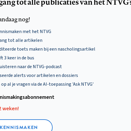
egang tot alle publicaties van het NTVG
andaag nog!
ennismaken met het NTVG
ng tot alle artikelen
diteerde toets maken bij een nascholingsartikel
ft 3 keer in de bus
uisteren naar de NTVG-podcast
eerde alerts voor artikelen en dossiers
p al je vragen via de AI-toepassing 'Ask NTVG'
nismakings­abonnement
12 weken!
L KENNISMAKEN