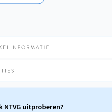
KELINFORMATIE
TIES
sk NTVG uitproberen?