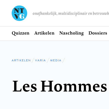
onafhankelijk, multidisciplinair en betrouw
Home
Quizzen
Artikelen
Nascholing
Dossiers
Hoofdnavigatie
ARTIKELEN
VARIA
MEDIA
Kruimelpad
Les Hommes 