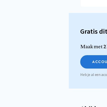
Gratis di
Maak met
2
ACCOU
Heb je al een a