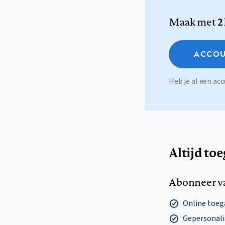
Maak met
2
ACCOU
Heb je al een a
Altijd to
Abonneer v
Online toega
Gepersonalis