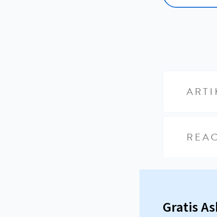
ARTI
REAC
Gratis A