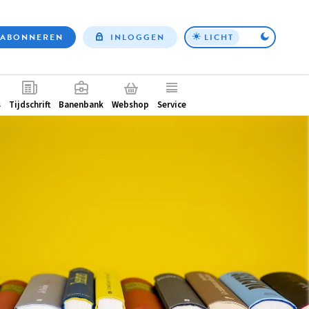
ABONNEREN
INLOGGEN
LICHT
Top
nav
ntair
s
Tijdschrift
Banenbank
Webshop
Service