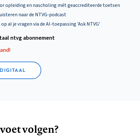
oor opleiding en nascholing mét geaccrediteerde toetsen
uisteren naar de NTVG-podcast
p al je vragen via de AI-toepassing 'Ask NTVG'
itaal ntvg abonnement
aand!
 DIGITAAL
 voet volgen?