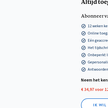
Altijd to
Abonneer v
12 weken k
Online toega
Eén geaccre
Het tijdschri
Onbeperkt l
Gepersonalis
Antwoorden o
Neem het ken
€ 34,97 voor 
IK WI