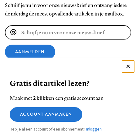
Schrijf je nu in voor onze nieuwsbrief en ontvang iedere
donderdag de meest opvallende artikelen in je mailbox.
E-
mailadres
AANMELDEN
VOLG ONS OP
Deze site gebruikt cookies
Gratis dit artikel lezen?
Zie onze cookie policy
Volg
Volg
Volg
Volg
Volg
Volg
ACCEPTEER AANBEVOLEN INSTELLINGEN
2 klikken
Maak met
een gratis account aan
ons
ons
ons
ons
ons
ons
op
op
op
op
op
op
Functionele cookies
Contact
Colofon
Disclaimer
Privacy
About us
ACCOUNT AANMAKEN
Footer
Medische vragen verdienen
Facebook
LinkedIn
Bluesky
Instagram
YouTube
Pinterest
Sluiten
Analytische cookies
betrouwbare antwoorden
Heb je al een account of een abonnement?
Inloggen
Marketing cookies
navigation
STEL ZE NU AAN ASK NTVG