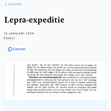
ARTIKELEN
HET
NIEUWS
KORT
Kruimelpad
Lepra-expeditie
14 JANUARI 1909
Pinkhof
Citeren