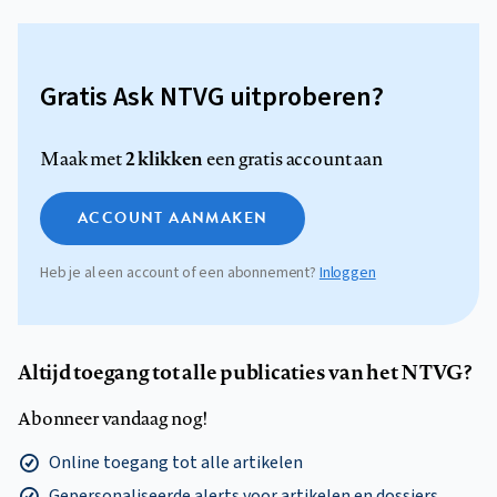
Gratis Ask NTVG uitproberen?
2 klikken
Maak met
een gratis account aan
ACCOUNT AANMAKEN
Heb je al een account of een abonnement?
Inloggen
Altijd toegang tot alle publicaties van het NTVG?
Abonneer vandaag nog!
Online toegang tot alle artikelen
Gepersonaliseerde alerts voor artikelen en dossiers