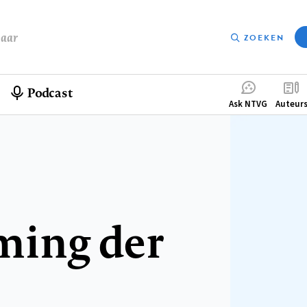
baar
ZOEKEN
Podcast
Compleme
Ask NTVG
Auteur
menu
ming der
s