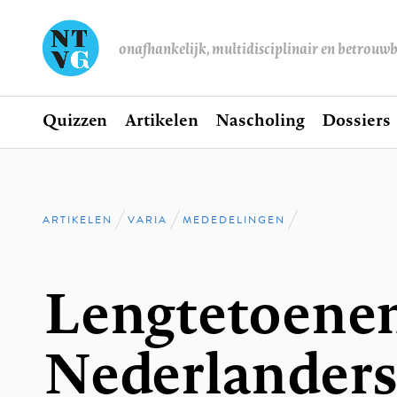
onafhankelijk, multidisciplinair en betrouw
Home
Quizzen
Artikelen
Nascholing
Dossiers
Hoofdnavigatie
ARTIKELEN
VARIA
MEDEDELINGEN
Kruimelpad
Lengtetoene
Nederlander