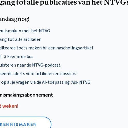
egang tot alle publicaties van het NTVG
andaag nog!
ennismaken met het NTVG
ng tot alle artikelen
diteerde toets maken bij een nascholingsartikel
ft 3 keer in de bus
uisteren naar de NTVG-podcast
eerde alerts voor artikelen en dossiers
p al je vragen via de AI-toepassing 'Ask NTVG'
nismakings­abonnement
12 weken!
L KENNISMAKEN