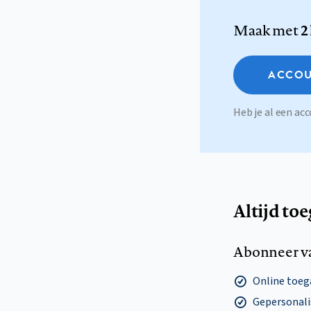
Maak met
2
ACCOU
Heb je al een a
Altijd to
Abonneer v
Online toega
Gepersonalis