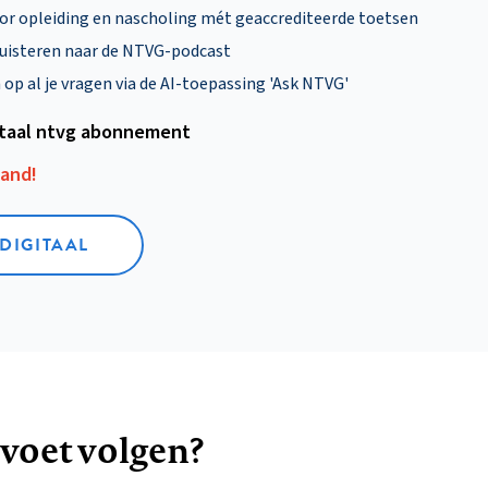
oor opleiding en nascholing mét geaccrediteerde toetsen
uisteren naar de NTVG-podcast
p al je vragen via de AI-toepassing 'Ask NTVG'
itaal ntvg abonnement
aand!
 DIGITAAL
 voet volgen?