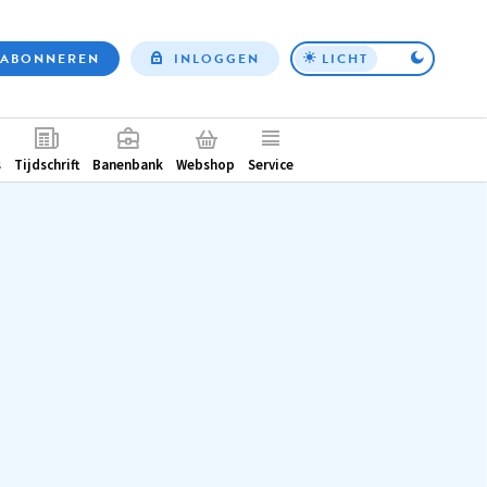
ABONNEREN
INLOGGEN
LICHT
Top
nav
ntair
s
Tijdschrift
Banenbank
Webshop
Service