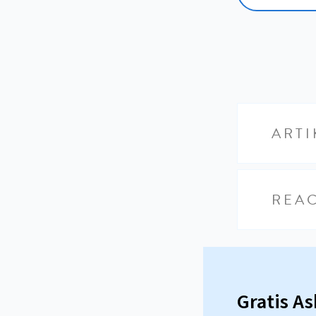
ARTI
REAC
Gratis A