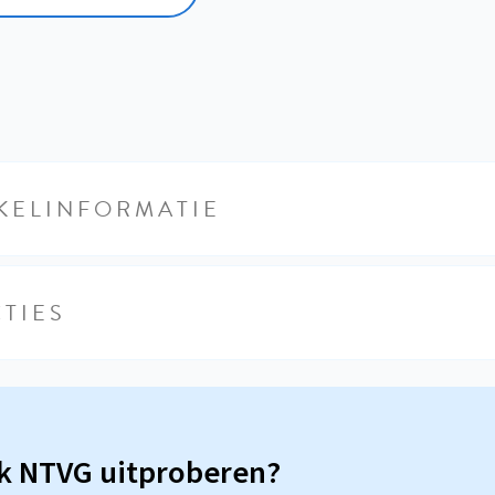
KELINFORMATIE
TIES
sk NTVG uitproberen?