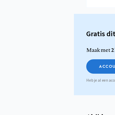
Gratis di
Maak met
2
ACCOU
Heb je al een a