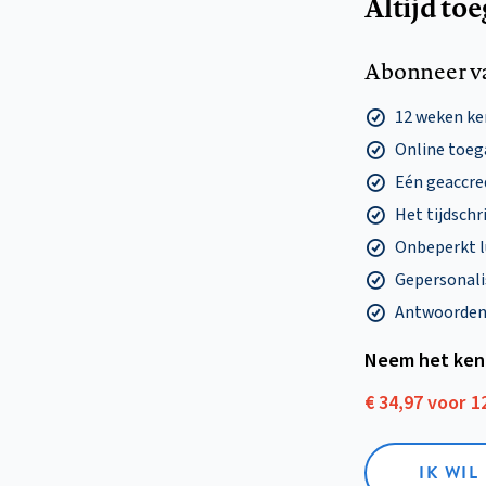
Altijd to
Abonneer v
12 weken k
Online toega
Eén geaccre
Het tijdschri
Onbeperkt l
Gepersonalis
Antwoorden o
Neem het ken
€ 34,97 voor 
IK WI