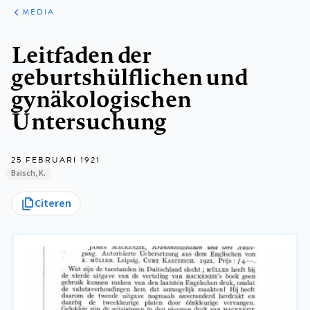
ARTIKELEN
VARIA
MEDIA
Kruimelpad
Leitfaden der
geburtshülflichen und
gynäkologischen
Untersuchung
25 FEBRUARI 1921
Baisch, K.
Citeren