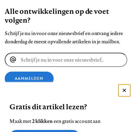
Alle ontwikkelingen op de voet
volgen?
Schrijf je nu in voor onze nieuwsbrief en ontvang iedere
donderdag de meest opvallende artikelen in je mailbox.
E-
mailadres
AANMELDEN
Deze site gebruikt cookies
VOLG ONS OP
Gratis dit artikel lezen?
Zie onze cookie policy
ACCEPTEER AANBEVOLEN INSTELLINGEN
Volg
Volg
Volg
Volg
Volg
Volg
2 klikken
Maak met
een gratis account aan
ons
ons
ons
ons
ons
ons