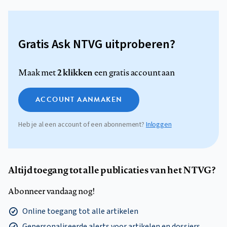
Gratis Ask NTVG uitproberen?
2 klikken
Maak met
een gratis account aan
ACCOUNT AANMAKEN
Heb je al een account of een abonnement?
Inloggen
Altijd toegang tot alle publicaties van het NTVG?
Abonneer vandaag nog!
Online toegang tot alle artikelen
Gepersonaliseerde alerts voor artikelen en dossiers