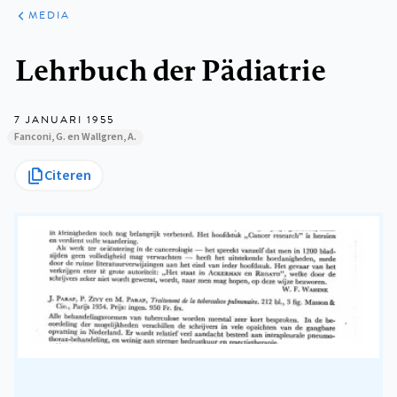
ARTIKELEN
VARIA
MEDIA
Kruimelpad
Lehrbuch der Pädiatrie
7 JANUARI 1955
Fanconi, G. en Wallgren, A.
Citeren