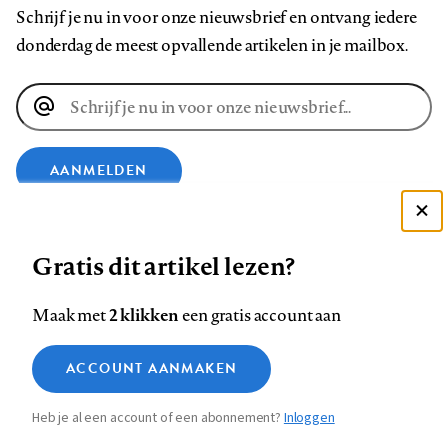
Schrijf je nu in voor onze nieuwsbrief en ontvang iedere
donderdag de meest opvallende artikelen in je mailbox.
E-
mailadres
AANMELDEN
Deze site gebruikt cookies
VOLG ONS OP
Gratis dit artikel lezen?
Zie onze cookie policy
ACCEPTEER AANBEVOLEN INSTELLINGEN
Volg
Volg
Volg
Volg
Volg
Volg
2 klikken
Maak met
een gratis account aan
ons
ons
ons
ons
ons
ons
Functionele cookies
op
op
op
op
op
op
Contact
Colofon
Disclaimer
Privacy
About us
ACCOUNT AANMAKEN
Medische vragen verdienen
Sluiten
Footer
Analytische cookies
Facebook
LinkedIn
Bluesky
Instagram
YouTube
Pinterest
betrouwbare antwoorden
Heb je al een account of een abonnement?
Inloggen
Marketing cookies
navigation
STEL ZE NU AAN ASK NTVG