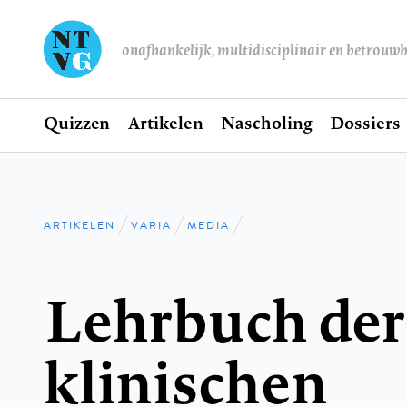
onafhankelijk, multidisciplinair en betrouw
Home
Quizzen
Artikelen
Nascholing
Dossiers
Hoofdnavigatie
ARTIKELEN
VARIA
MEDIA
Kruimelpad
Lehrbuch der
klinischen