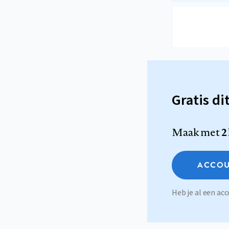
Gratis di
Maak met
2
ACCOU
Heb je al een a