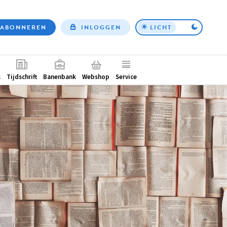
ABONNEREN
INLOGGEN
LICHT
Top
nav
ntair
s
Tijdschrift
Banenbank
Webshop
Service