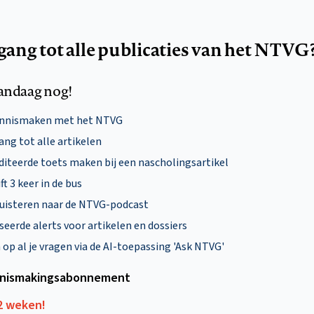
egang tot alle publicaties van het NTVG
andaag nog!
ennismaken met het NTVG
ng tot alle artikelen
diteerde toets maken bij een nascholingsartikel
ft 3 keer in de bus
uisteren naar de NTVG-podcast
eerde alerts voor artikelen en dossiers
p al je vragen via de AI-toepassing 'Ask NTVG'
nismakings­abonnement
12 weken!