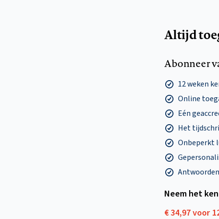
Altijd to
Abonneer v
12 weken k
Online toega
Eén geaccre
Het tijdschri
Onbeperkt l
Gepersonalis
Antwoorden o
Neem het ken
€ 34,97 voor 