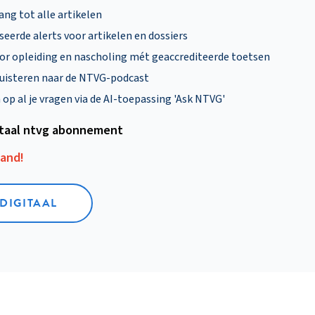
ng tot alle artikelen
eerde alerts voor artikelen en dossiers
oor opleiding en nascholing mét geaccrediteerde toetsen
uisteren naar de NTVG-podcast
p al je vragen via de AI-toepassing 'Ask NTVG'
itaal ntvg abonnement
aand!
 DIGITAAL