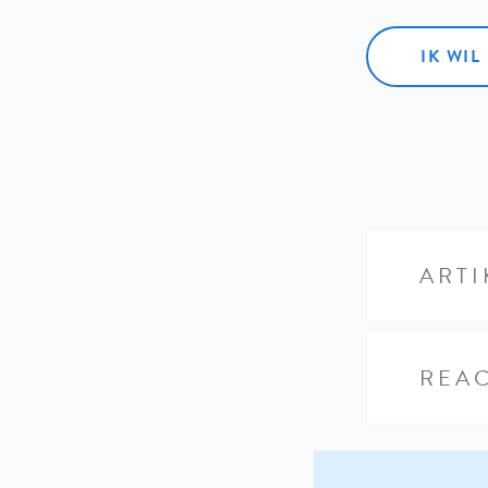
IK WI
ARTI
REAC