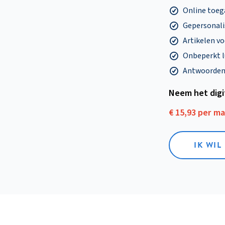
Online toega
Gepersonalis
Artikelen v
Onbeperkt l
Antwoorden o
Neem het dig
€ 15,93 per m
IK WIL