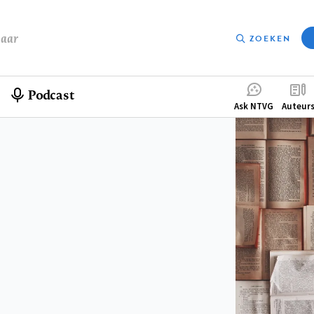
baar
ZOEKEN
Podcast
Compleme
Ask NTVG
Auteur
menu