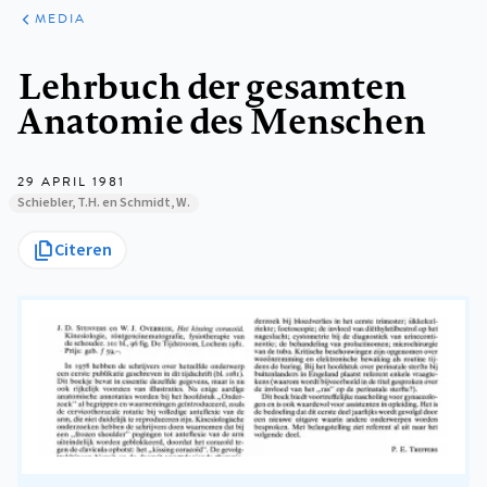
ARTIKELEN
VARIA
MEDIA
Kruimelpad
Lehrbuch der gesamten
Anatomie des Menschen
29 APRIL 1981
Schiebler, T.H. en Schmidt, W.
Citeren