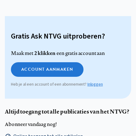
Gratis Ask NTVG uitproberen?
2 klikken
Maak met
een gratis account aan
ACCOUNT AANMAKEN
Heb je al een account of een abonnement?
Inloggen
Altijd toegang tot alle publicaties van het NTVG?
Abonneer vandaag nog!