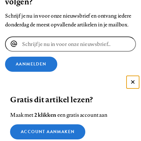
volgen?
Schrijf je nu in voor onze nieuwsbrief en ontvang iedere
donderdag de meest opvallende artikelen in je mailbox.
E-
mailadres
AANMELDEN
VOLG ONS OP
Deze site gebruikt cookies
Gratis dit artikel lezen?
Zie onze cookie policy
Volg
Volg
Volg
Volg
Volg
Volg
ACCEPTEER AANBEVOLEN INSTELLINGEN
ons
ons
2 klikken
ons
ons
ons
ons
Maak met
een gratis account aan
op
op
op
op
op
op
Contact
Colofon
Disclaimer
Privacy
About us
Functionele cookies
Footer
ACCOUNT AANMAKEN
Facebook
LinkedIn
Bluesky
Instagram
YouTube
Pinterest
Medische vragen verdienen
Sluiten
Analytische cookies